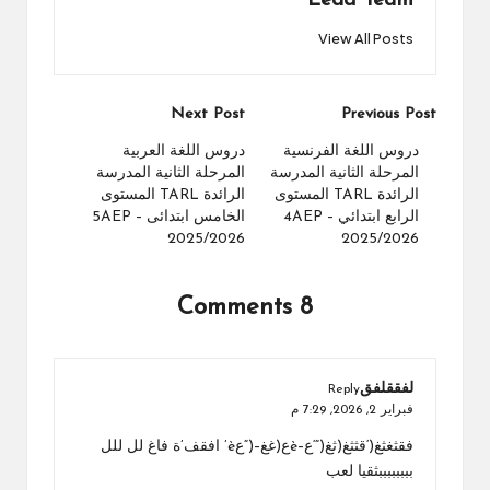
Lead Team
View All Posts
Post
Next Post
Previous Post
navigation
دروس اللغة الفرنسية
دروس اللغة العربية
المرحلة الثانية المدرسة
المرحلة الثانية المدرسة
الرائدة TARL المستوى
الرائدة TARL المستوى
الرابع ابتدائي 4AEP –
الخامس ابتدائى 5AEP –
2025/2026
2025/2026
8 Comments
لفققلفق
Reply
فبراير 2, 2026,
7:29 م
فقثغثغ(‘قثثغ(ثغ(“‘ع–èع(غغ–(“عè’ افقف’ة فاغ لل للل
ببببببببثقيا لعب