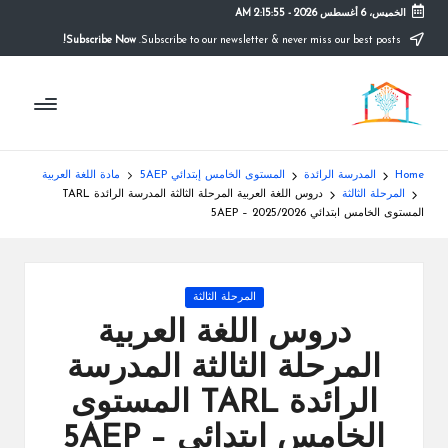
الخميس، 6 أغسطس 2026
-
2:15:55 AM
Subscribe Now!
Subscribe to our newsletter & never miss our best posts.
Ski
t
م
conten
التعليم
الصريح
و
ق
Home
المدرسة الرائدة
المستوى الخامس إبتدائي 5AEP
مادة اللغة العربية
ع
المرحلة الثالثة
دروس اللغة العربية المرحلة الثالثة المدرسة الرائدة TARL
المستوى الخامس ابتدائي 5AEP – 2025/2026
ال
م
Posted
المرحلة الثالثة
د
in
دروس اللغة العربية
ر
المرحلة الثالثة المدرسة
س
الرائدة TARL المستوى
ة
الخامس ابتدائي 5AEP –