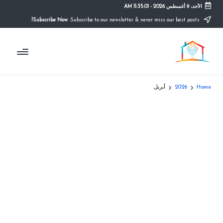
الأحد، 9 أغسطس 2026
-
11:35:01 AM
Subscribe Now!
Subscribe to our newsletter & never miss our best posts.
Ski
t
م
conten
التعليم
الصريح
و
ق
Home
2026
أبريل
ع
ال
م
د
ر
س
ة