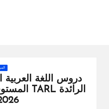
س
ة
ال
را
ئد
ة
osted
المر
in
دروس اللغة العربية ا
2026