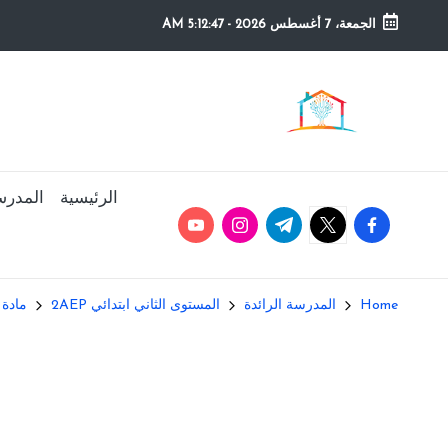
الجمعة، 7 أغسطس 2026
-
5:12:47 AM
Ski
t
م
التعليم
conten
الصريح
و
ق
الرئيسية
المدرس
youtube.com
instagram.com
twitter.com
t.me
facebook.com
ع
ال
Home
المدرسة الرائدة
المستوى الثاني ابتدائي 2AEP
مادة 
م
د
ر