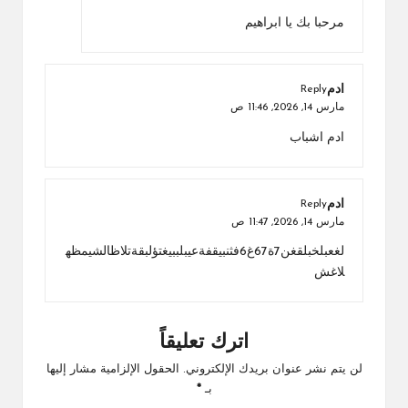
مرحبا بك يا ابراهيم
ادم
Reply
مارس 14, 2026,
11:46 ص
ادم اشباب
ادم
Reply
مارس 14, 2026,
11:47 ص
لغعبلخبلقغن7ة67غ6فثنبيقفةعيبلببيغتؤلبقةتلاظالشيمظه
لاغش
اترك تعليقاً
لن يتم نشر عنوان بريدك الإلكتروني.
الحقول الإلزامية مشار إليها
بـ
*