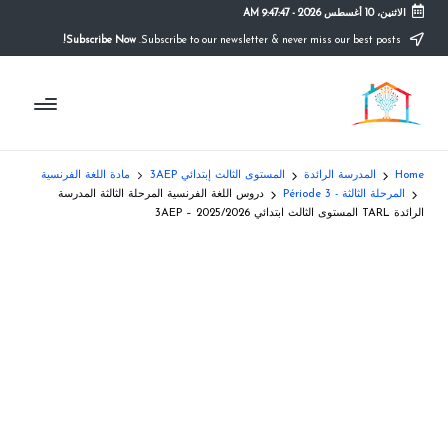
الاثنين، 10 أغسطس 2026
-
9:47:47 AM
Subscribe Now!
Subscribe to our newsletter & never miss our best posts.
Ski
t
م
conten
التعليم
الصريح
و
ق
Home
المدرسة الرائدة
المستوى الثالث إبتدائي 3AEP
مادة اللغة الفرنسية
ع
المرحلة الثالثة - Période 3
دروس اللغة الفرنسية المرحلة الثالثة المدرسة
الرائدة TARL المستوى الثالث ابتدائي 3AEP – 2025/2026
ال
م
د
ر
س
ة