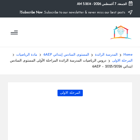
الجمعة، 7 أغسطس 2026
-
5:18:14 AM
Subscribe Now!
Subscribe to our newsletter & never miss our best posts.
Ski
t
م
conten
التعليم
الصريح
و
ق
Home
المدرسة الرائدة
المستوى السادس إبتدائي 6AEP
مادة الرياضيات
ع
المرحلة الاولى
دروس الرياضيات المدرسة الرائدة المراحلة الأولى المستوى السادس
ابتدائي 6AEP – 2025/2026
ال
م
Posted
المرحلة الاولى
د
in
ر
س
ة