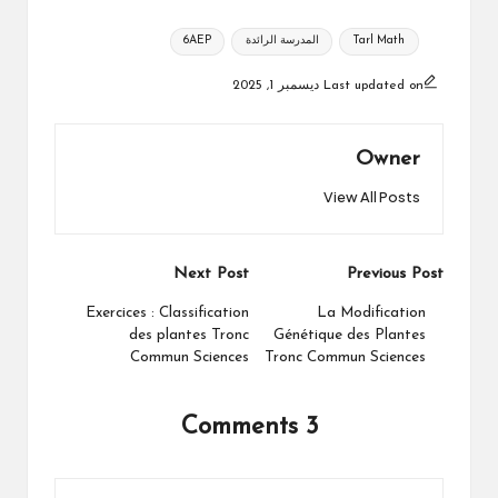
Tags:
Tarl Math
المدرسة الرائدة
6AEP
Last updated on ديسمبر 1, 2025
Owner
View All Posts
Post
Next Post
Previous Post
navigation
Exercices : Classification
La Modification
des plantes Tronc
Génétique des Plantes
Commun Sciences
Tronc Commun Sciences
3 Comments