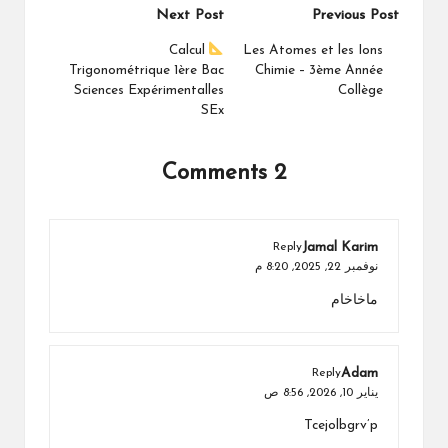
Post
Next Post
Previous Post
navigation
Calcul
Les Atomes et les Ions
Trigonométrique 1ère Bac
Chimie – 3ème Année
Sciences Expérimentalles
Collège
SEx
2 Comments
Jamal Karim
Reply
نوفمبر 22, 2025,
8:20 م
ماخاخام
Adam
Reply
يناير 10, 2026,
8:56 ص
Tcejolbgrv’p