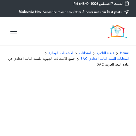
الجمعة، 7 أغسطس 2026
-
6:43:40 PM
Subscribe Now!
Subscribe to our newsletter & never miss our best posts.
Ski
t
م
conten
التعليم
الصريح
و
ق
Home
فضاء التلاميذ
امتحانات
الامتحانات الوطنية
ع
امتحانات السنة الثالثة اعدادي 3AC
جميع الامتحانات الجهويه للسنه الثالثه اعدادي في
ماده اللغه العربيه 3AC
ال
م
د
ر
س
ة