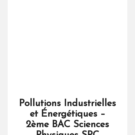
ال
را
ئد
ة
Pollutions Industrielles
et Énergétiques –
2ème BAC Sciences