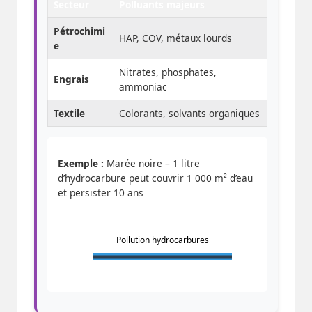
Secteur
Polluants majeurs
Pétrochimi
HAP, COV, métaux lourds
e
Nitrates, phosphates,
Engrais
ammoniac
Textile
Colorants, solvants organiques
Exemple :
Marée noire – 1 litre
d’hydrocarbure peut couvrir 1 000 m² d’eau
et persister 10 ans
Pollution hydrocarbures