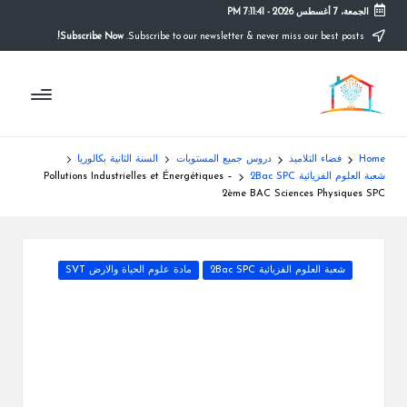
الجمعة، 7 أغسطس 2026
-
7:11:42 PM
Subscribe Now!
Subscribe to our newsletter & never miss our best posts.
Ski
t
م
conten
التعليم
الصريح
و
ق
Home
فضاء التلاميذ
دروس جميع المستويات
السنة الثانية بكالوريا
ع
شعبة العلوم الفزيائية 2Bac SPC
Pollutions Industrielles et Énergétiques –
2ème BAC Sciences Physiques SPC
ال
م
Posted
شعبة العلوم الفزيائية 2Bac SPC
مادة علوم الحياة والارض SVT
د
in
ر
س
ة