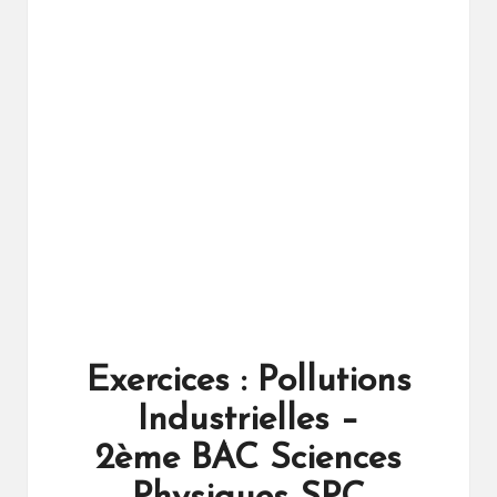
ال
را
ئد
ة
Exercices : Pollutions
Industrielles –
2ème BAC Sciences