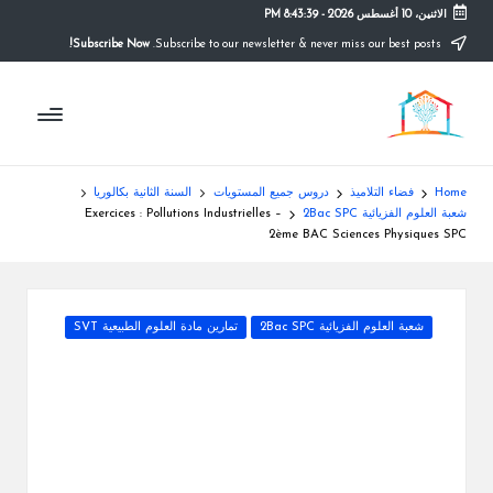
الاثنين، 10 أغسطس 2026
-
8:43:39 PM
Subscribe Now!
Subscribe to our newsletter & never miss our best posts.
Ski
t
م
conten
التعليم
الصريح
و
ق
Home
فضاء التلاميذ
دروس جميع المستويات
السنة الثانية بكالوريا
ع
شعبة العلوم الفزيائية 2Bac SPC
Exercices : Pollutions Industrielles –
2ème BAC Sciences Physiques SPC
ال
م
Posted
شعبة العلوم الفزيائية 2Bac SPC
تمارين مادة العلوم الطبيعية SVT
د
in
ر
س
ة