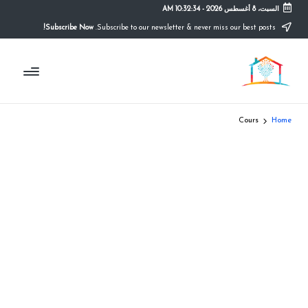
السبت، 8 أغسطس 2026
-
10:32:34 AM
Subscribe Now!
Subscribe to our newsletter & never miss our best posts.
Ski
t
م
conten
التعليم
الصريح
و
ق
Cours
Home
ع
ال
م
د
ر
س
ة