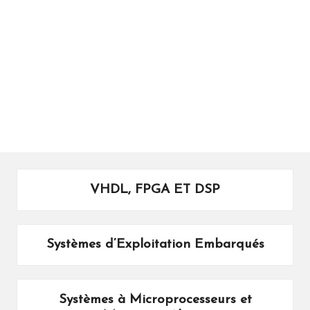
ال
را
ئد
ة
VHDL, FPGA ET DSP
Systèmes d’Exploitation Embarqués
Systèmes à Microprocesseurs et