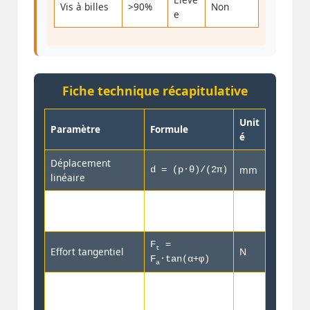
Vis à billes
>90%
Non
e
Fiche technique récapitulative
Unit
Paramètre
Formule
é
Déplacement
mm
d = (p·θ)/(2π)
linéaire
η =
Rendement
%
tanα/tan(α+φ)
F
=
t
Effort tangentiel
N
F
·tan(α+φ)
a
Condition auto-
–
α ≤ φ
freinage