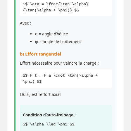
$$ \eta = \frac{\tan \alpha}
{\tan(\alpha + \phi)} $$
Avec :
α = angle d’hélice
φ = angle de frottement
b) Effort tangentiel
Effort nécessaire pour vaincre la charge :
$$ F_t = F_a \cdot \tan(\alpha +
\phi) $$
Où F
est l’effort axial
a
Condition d’auto-freinage
:
$$ \alpha \leq \phi $$