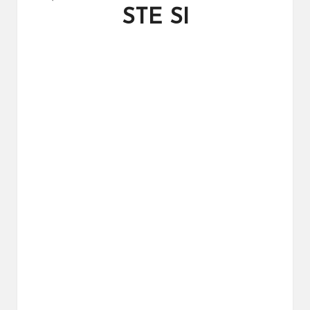
ال
STE SI
را
ئد
ة