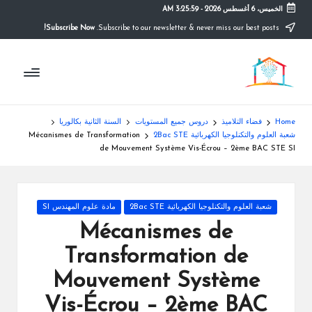
الخميس، 6 أغسطس 2026
-
3:25:59 AM
Subscribe Now!
Subscribe to our newsletter & never miss our best posts.
Ski
t
م
conten
التعليم
الصريح
و
ق
Home
فضاء التلاميذ
دروس جميع المستويات
السنة الثانية بكالوريا
ع
شعبة العلوم والتكنلوجيا الكهربائية 2Bac STE
Mécanismes de Transformation
de Mouvement Système Vis-Écrou – 2ème BAC STE SI
ال
م
Posted
شعبة العلوم والتكنلوجيا الكهربائية 2Bac STE
مادة علوم المهندس SI
د
in
Mécanismes de
ر
Transformation de
س
Mouvement Système
ة
Vis-Écrou – 2ème BAC