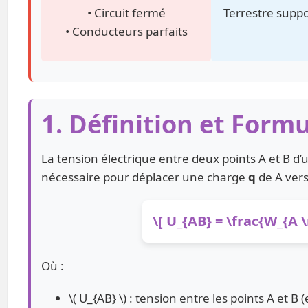
• Circuit fermé
Terrestre suppo
• Conducteurs parfaits
1. Définition et Form
La tension électrique entre deux points A et B d’u
nécessaire pour déplacer une charge
q
de A vers 
\[ U_{AB} = \frac{W_{A 
Où :
\( U_{AB} \) : tension entre les points A et B (