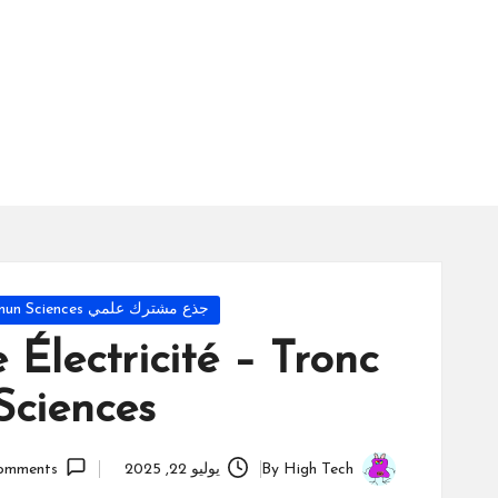
س
ة
ال
را
ئد
ة
Posted
جذع مشترك علمي Tronc commun Sciences
in
 Électricité – Tronc
ciences
High Tech
By
يوليو 22, 2025
omments
Posted