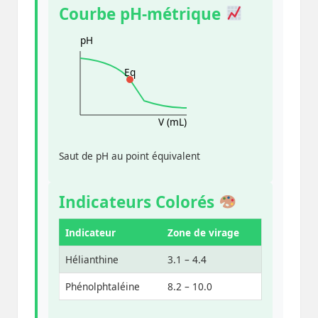
Courbe pH-métrique
pH
Eq
V (mL)
Saut de pH au point équivalent
Indicateurs Colorés
Indicateur
Zone de virage
Hélianthine
3.1 – 4.4
Phénolphtaléine
8.2 – 10.0