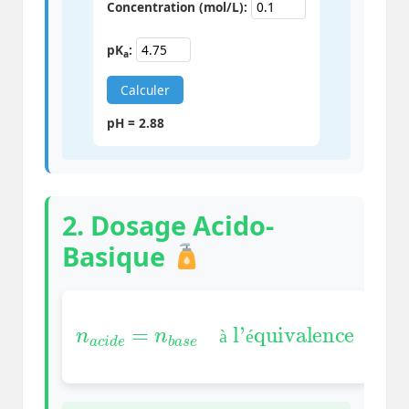
Concentration (mol/L):
pK
:
a
Calculer
pH = 2.88
2. Dosage Acido-
Basique
n
à l’équivalence
a
c
i
d
e
=
n
b
a
s
e
à
é