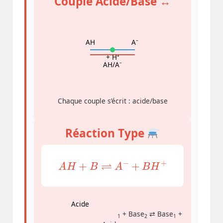
Couple Acide/Base ↔️
AH
A⁻
+ H⁺
AH/A⁻
Chaque couple s’écrit : acide/base
Réaction Type
A
H
+
B
⇌
A
−
+
B
H
+
Acide
+ Base
⇄ Base
+
1
2
1