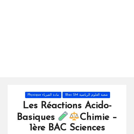
ال
را
ئد
ة
Posted
شعبة العلوم الرياضية 1Bac SM
مادة الفيزياء Physique
in
Les Réactions Acido-
Basiques
Chimie –
1ère BAC Sciences