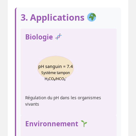
3. Applications
Biologie
pH sanguin = 7.4
Système tampon
H₂CO₃/HCO₃⁻
Régulation du pH dans les organismes
vivants
Environnement