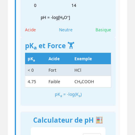
0
14
pH = -log[H₃O⁺]
Acide
Neutre
Basique
pK
et Force 🏋️
a
pK
Acide
Exemple
a
< 0
Fort
HCl
4.75
Faible
CH₃COOH
pK
= -log(K
)
a
a
Calculateur de pH