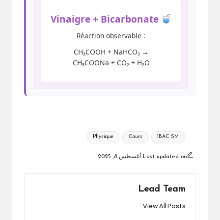
Vinaigre + Bicarbonate
Réaction observable :
CH₃COOH + NaHCO₃ →
CH₃COONa + CO₂ + H₂O
Tags:
Physique
Cours
1BAC SM
Last updated on أغسطس 8, 2025
Lead Team
View All Posts