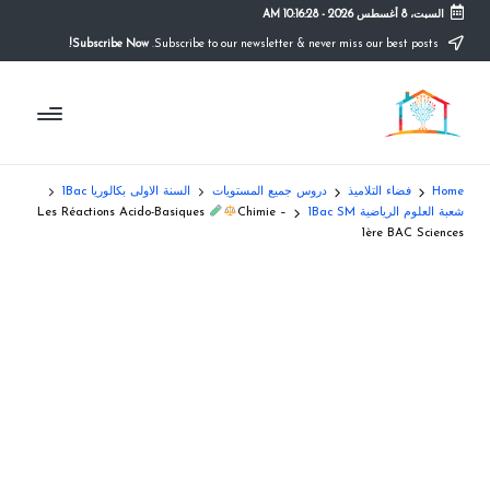
السبت، 8 أغسطس 2026
-
10:16:29 AM
Subscribe Now!
Subscribe to our newsletter & never miss our best posts.
Ski
t
م
conten
التعليم
الصريح
و
ق
Home
فضاء التلاميذ
دروس جميع المستويات
السنة الاولى بكالوريا 1Bac
ع
شعبة العلوم الرياضية 1Bac SM
Chimie –
Les Réactions Acido-Basiques
1ère BAC Sciences
ال
م
د
ر
س
ة