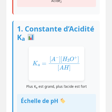
Acide
2
1. Constante d’Acidité
K
a
K
a
=
[
A
[
A
−
]
H
[
H
]
3
O
+
]
Plus K
est grand, plus l’acide est fort
a
Échelle de pH