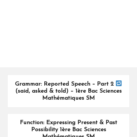
ال
را
ئد
ة
Grammar: Reported Speech – Part 2
(said, asked & told) – 1ère Bac Sciences
Mathématiques SM
Function: Expressing Present & Past
Possibility 1ère Bac Sciences
Mathématiques SM