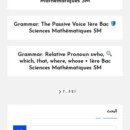
Mathématiques SM
Grammar: The Passive Voice 1ère Bac
Sciences Mathématiques SM
Grammar: Relative Pronoun swho,
which, that, where, whose • 1ère Bac
Sciences Mathématiques SM
تعدد
7
…
3
2
1
NEXT
PAGE
صفحات
المقالات
البحث