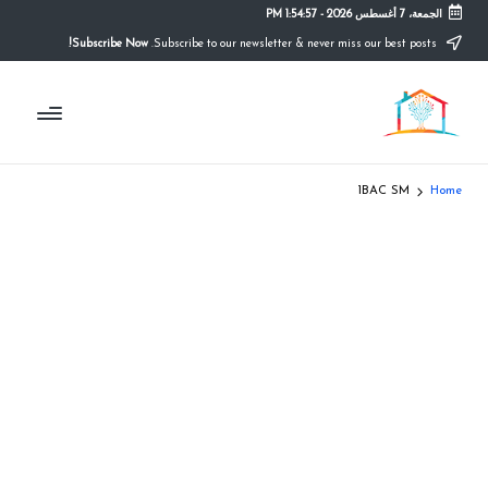
الجمعة، 7 أغسطس 2026
-
1:54:57 PM
Subscribe Now!
Subscribe to our newsletter & never miss our best posts.
Ski
t
م
conten
التعليم
الصريح
و
ق
1BAC SM
Home
ع
ال
م
د
ر
س
ة