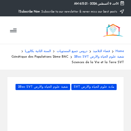
الأحد، 9 أغسطس 2026
-
6:15:22 AM
Subscribe Now!
Subscribe to our newsletter & never miss our best posts.
Ski
t
م
conten
التعليم
الصريح
و
ق
Home
فضاء التلاميذ
دروس جميع المستويات
السنة الثانية بكالوريا
ع
شعبة علوم الحياة والارض 2Bac SVT
Génétique des Populations 2ème BAC
Sciences de la Vie et la Terre SVT
ال
م
Posted
مادة علوم الحياة والارض SVT
شعبة علوم الحياة والارض 2Bac SVT
د
in
ر
س
ة