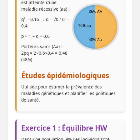
est atteinte d’une
maladie récessive (aa) :
36% AA
q² = 0.16 → q = √0.16 =
0.4
16% aa
p = 1 – q = 0.6
48% Aa
Porteurs sains (Aa) =
2pq = 2×0.6×0.4 = 0.48
(48%)
Études épidémiologiques
Utilisée pour estimer la prévalence des
maladies génétiques et planifier les politiques
de santé.
Exercice 1 : Équilibre HW
Dans une population, 9% des individus sont