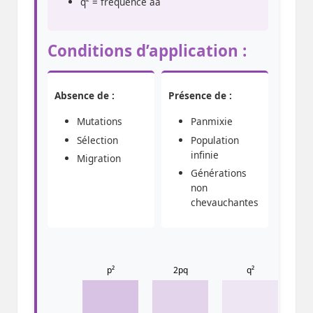
q² = fréquence aa
Conditions d’application :
Absence de :
Présence de :
Mutations
Panmixie
Sélection
Population
infinie
Migration
Générations
non
chevauchantes
p²
2pq
q²