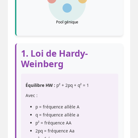
Pool génique
1. Loi de Hardy-
Weinberg
Équilibre HW :
p² + 2pq + q² = 1
Avec :
p = fréquence allèle A
q = fréquence allèle a
p² = fréquence AA
2pq = fréquence Aa