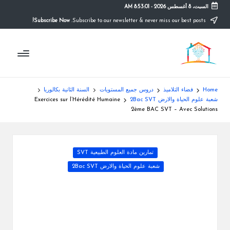
السبت، 8 أغسطس 2026
-
8:53:02 AM
Subscribe Now!
Subscribe to our newsletter & never miss our best posts.
Ski
t
م
conten
التعليم
الصريح
و
ق
Home
فضاء التلاميذ
دروس جميع المستويات
السنة الثانية بكالوريا
ع
شعبة علوم الحياة والارض 2Bac SVT
Exercices sur l’Hérédité Humaine
2ème BAC SVT – Avec Solutions
ال
م
Posted
تمارين مادة العلوم الطبيعية SVT
د
in
شعبة علوم الحياة والارض 2Bac SVT
ر
س
ة