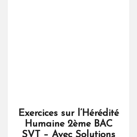
ال
را
ئد
ة
Exercices sur l’Hérédité
Humaine 2ème BAC
SVT – Avec Solutions