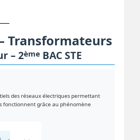
 – Transformateurs
r – 2
ème
BAC STE
iels des réseaux électriques permettant
. Ils fonctionnent grâce au phénomène