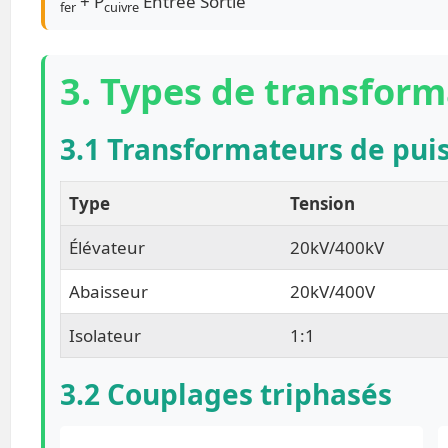
+ P
Entrée
Sortie
fer
cuivre
3. Types de transfor
3.1 Transformateurs de pui
Type
Tension
Élévateur
20kV/400kV
Abaisseur
20kV/400V
Isolateur
1:1
3.2 Couplages triphasés