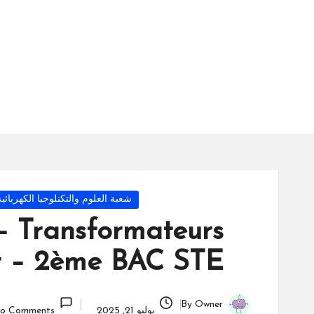
س
ة
ال
را
ئد
ة
Posted
شعبة العلوم والتكنلوجيا الكهربائية Bac STE
in
– Transformateurs
ur – 2ème BAC STE
By
Owner
يوليو 21, 2025
o Comments
Posted