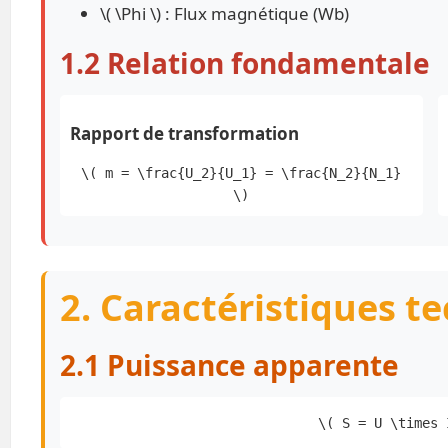
\( \Phi \) : Flux magnétique (Wb)
1.2 Relation fondamentale
Rapport de transformation
\( m = \frac{U_2}{U_1} = \frac{N_2}{N_1}
\)
2. Caractéristiques t
2.1 Puissance apparente
\( S = U \times 