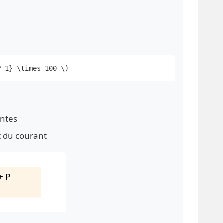
P_1} \times 100 \)
antes
t du courant
+ P