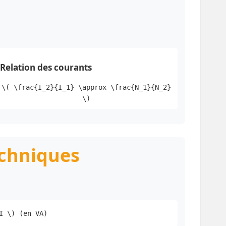
Relation des courants
\( \frac{I_2}{I_1} \approx \frac{N_1}{N_2}
\)
echniques
I \) (en VA)