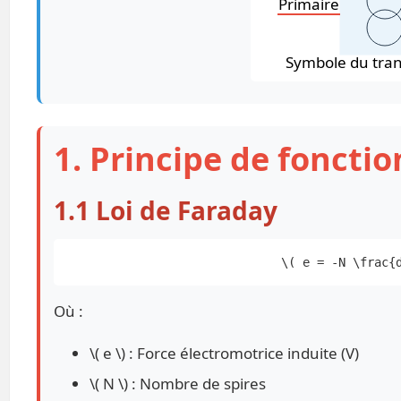
Primaire
Symbole du tra
1. Principe de fonct
1.1 Loi de Faraday
\( e = -N \frac{
Où :
\( e \) : Force électromotrice induite (V)
\( N \) : Nombre de spires