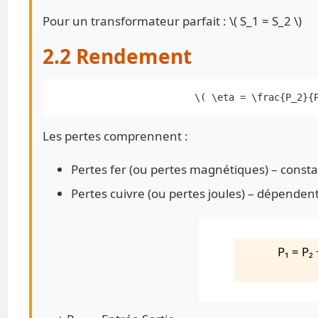
Pour un transformateur parfait : \( S_1 = S_2 \)
2.2 Rendement
\( \eta = \frac{P_2}{
Les pertes comprennent :
Pertes fer (ou pertes magnétiques) – const
Pertes cuivre (ou pertes joules) – dépenden
P₁ = P₂ 