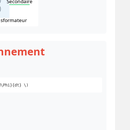
Secondaire
nsformateur
ionnement
d\Phi}{dt} \)