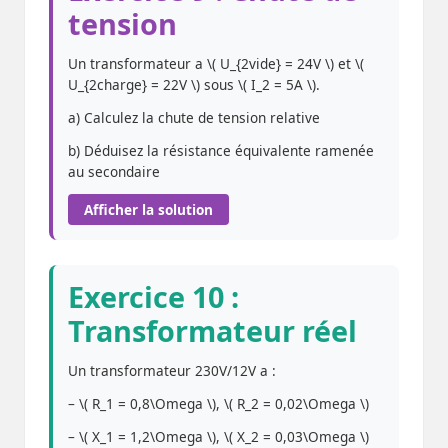
tension
Un transformateur a \( U_{2vide} = 24V \) et \(
U_{2charge} = 22V \) sous \( I_2 = 5A \).
a) Calculez la chute de tension relative
b) Déduisez la résistance équivalente ramenée
au secondaire
Afficher la solution
Exercice 10 :
Transformateur réel
Un transformateur 230V/12V a :
– \( R_1 = 0,8\Omega \), \( R_2 = 0,02\Omega \)
– \( X_1 = 1,2\Omega \), \( X_2 = 0,03\Omega \)