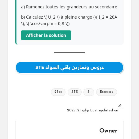
a) Ramenez toutes les grandeurs au secondaire
b) Calculez \( U_2 \) à pleine charge (\( I_2 = 20A
\), \( \cos\varphi = 0,8 \))
Afficher la solution
دروس وتمارين باقي المواد STE
Tags:
2Bac
STE
SI
Exercices
Last updated on يوليو 21, 2025
Owner