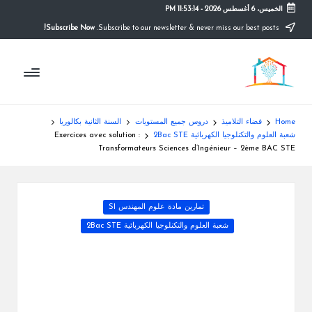
الخميس، 6 أغسطس 2026
-
11:53:15 PM
Subscribe Now!
Subscribe to our newsletter & never miss our best posts.
Ski
t
م
conten
التعليم
الصريح
و
ق
Home
فضاء التلاميذ
دروس جميع المستويات
السنة الثانية بكالوريا
ع
شعبة العلوم والتكنلوجيا الكهربائية 2Bac STE
Exercices avec solution :
Transformateurs Sciences d’Ingénieur – 2ème BAC STE
ال
م
Posted
تمارين مادة علوم المهندس SI
د
in
شعبة العلوم والتكنلوجيا الكهربائية 2Bac STE
ر
س
ة