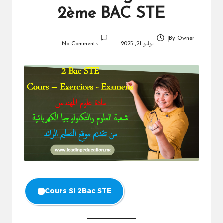
2ème BAC STE
By
Owner
Posted
يوليو 21, 2025
No Comments
by
Cours SI 2Bac STE