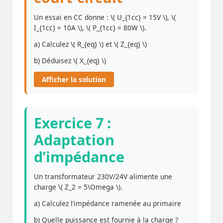
Un essai en CC donne : \( U_{1cc} = 15V \), \(
I_{1cc} = 10A \), \( P_{1cc} = 80W \).
a) Calculez \( R_{eq} \) et \( Z_{eq} \)
b) Déduisez \( X_{eq} \)
Afficher la solution
Exercice 7 :
Adaptation
d’impédance
Un transformateur 230V/24V alimente une
charge \( Z_2 = 5\Omega \).
a) Calculez l’impédance ramenée au primaire
b) Quelle puissance est fournie à la charge ?