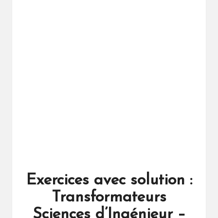
ال
را
ئد
ة
Exercices avec solution :
Transformateurs
Sciences d’Ingénieur –