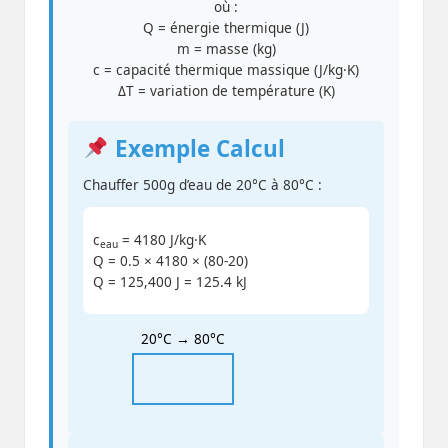
où :
Q = énergie thermique (J)
m = masse (kg)
c = capacité thermique massique (J/kg·K)
ΔT = variation de température (K)
Exemple Calcul
Chauffer 500g d’eau de 20°C à 80°C :
c
= 4180 J/kg·K
eau
Q = 0.5 × 4180 × (80-20)
Q = 125,400 J = 125.4 kJ
20°C → 80°C