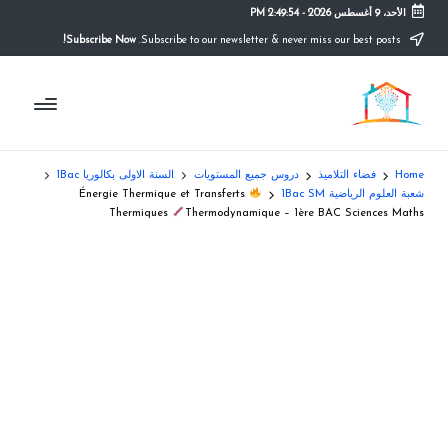
الأحد، 9 أغسطس 2026
-
2:49:55 PM
Subscribe Now!
Subscribe to our newsletter & never miss our best posts.
Ski
t
م
conten
التعليم
الصريح
و
ق
Home
فضاء التلاميذ
دروس جميع المستويات
السنة الاولى بكالوريا 1Bac
ع
شعبة العلوم الرياضية 1Bac SM
Énergie Thermique et Transferts
Thermiques
Thermodynamique – 1ère BAC Sciences Maths
ال
م
د
ر
س
ة