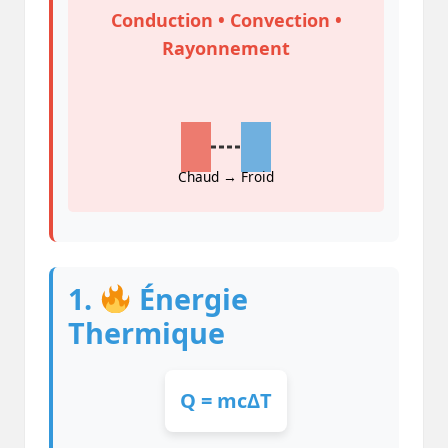
Conduction • Convection •
Rayonnement
Chaud → Froid
1.
Énergie
Thermique
Q = mcΔT