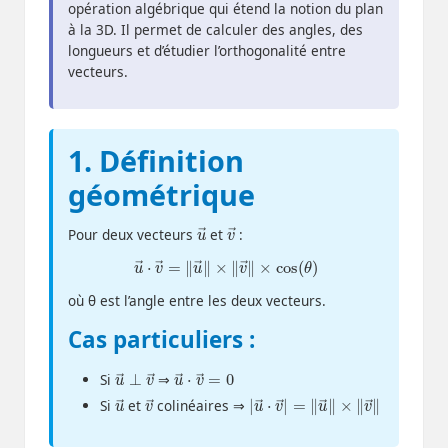
opération algébrique qui étend la notion du plan
à la 3D. Il permet de calculer des angles, des
longueurs et d’étudier l’orthogonalité entre
vecteurs.
1. Définition
géométrique
u
→
v
→
Pour deux vecteurs
et
:
u
→
⋅
v
→
=
‖
cos
u
→
(
θ
‖
)
×
‖
v
→
‖
×
où θ est l’angle entre les deux vecteurs.
Cas particuliers :
u
⊥
→
v
→
u
=
0
→
⋅
v
→
Si
⇒
u
→
v
→
|
×
u
‖
v
→
→
⋅
v
‖
→
|
=
‖
u
→
‖
Si
et
colinéaires ⇒