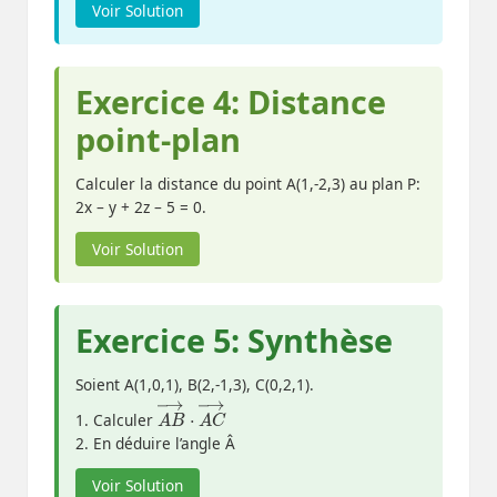
Voir Solution
Exercice 4: Distance
point-plan
Calculer la distance du point A(1,-2,3) au plan P:
2x – y + 2z – 5 = 0.
Voir Solution
Exercice 5: Synthèse
Soient A(1,0,1), B(2,-1,3), C(0,2,1).
A
C
→
B
→
⋅
A
1. Calculer
2. En déduire l’angle Â
Voir Solution