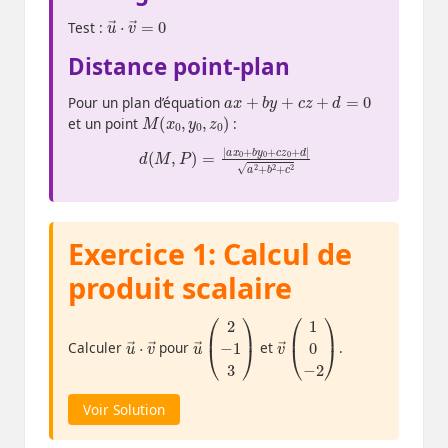
u
=
0
→
⋅
v
→
Test :
Distance point-plan
a
x
+
b
y
+
c
z
+
d
=
0
Pour un plan d’équation
M
(
x
0
,
y
0
,
z
0
)
et un point
:
d
(
M
,
P
d
)
=
|
|
a
a
2
x
+
0
b
+
2
b
+
y
c
0
2
+
c
z
0
+
Exercice 1: Calcul de
produit scalaire
u
⋅
v
→
→
u
3
)
→
(
2
−
1
v
2
→
)
(
1
0
−
Calculer
pour
et
.
Voir Solution