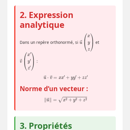
2. Expression
analytique
u
z
)
→
(
x
y
Dans un repère orthonormé, si
et
v
′
z
→
′
)
(
x
′
y
:
u
→
⋅
v
→
=
x
x
′
+
y
y
′
+
z
z
′
Norme d’un vecteur :
‖
u
→
‖
=
x
2
+
y
2
+
z
2
3. Propriétés