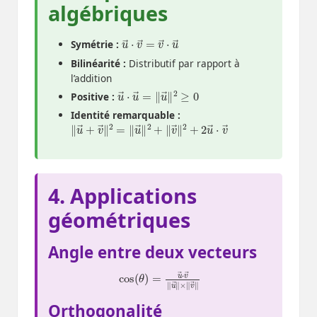
algébriques
u
→
→
⋅
u
⋅
v
→
→
=
v
Symétrie :
Bilinéarité :
Distributif par rapport à
l’addition
u
2
≥
→
0
⋅
u
→
=
‖
u
→
‖
Positive :
Identité remarquable :
‖
2
u
u
→
→
+
⋅
v
v
→
→
‖
2
=
‖
u
→
‖
2
+
‖
v
→
‖
2
+
4. Applications
géométriques
Angle entre deux vecteurs
cos
‖
u
(
→
θ
)
‖
=
×
u
‖
→
v
→
⋅
v
‖
→
Orthogonalité