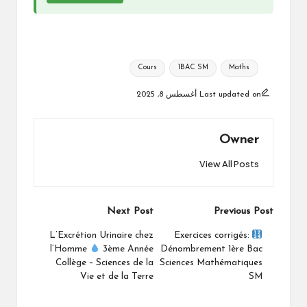
Tags:
Cours
1BAC SM
Maths
Last updated on أغسطس 8, 2025
Owner
View All Posts
Post
Next Post
Previous Post
navigation
L’Excrétion Urinaire chez
Exercices corrigés:
l’Homme
3ème Année
Dénombrement 1ère Bac
Collège – Sciences de la
Sciences Mathématiques
Vie et de la Terre
SM