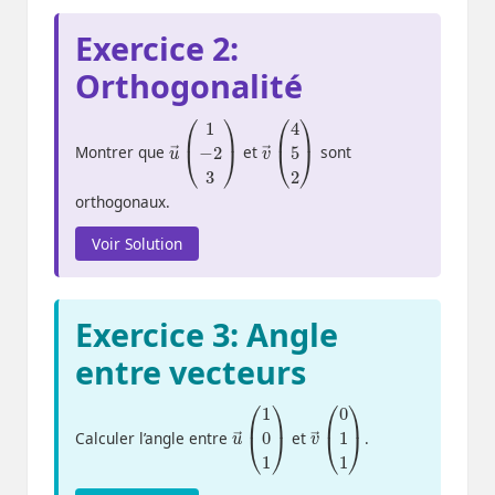
Exercice 2:
Orthogonalité
u
3
)
→
(
1
−
2
v
2
→
)
(
4
5
Montrer que
et
sont
orthogonaux.
Voir Solution
Exercice 3: Angle
entre vecteurs
u
1
)
→
(
1
0
v
1
→
)
(
0
1
Calculer l’angle entre
et
.