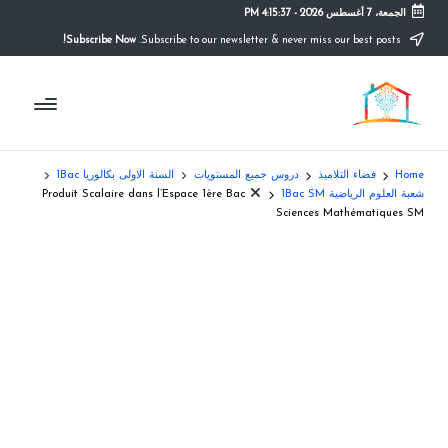
الجمعة، 7 أغسطس 2026
-
4:15:37 PM
Subscribe Now!
Subscribe to our newsletter & never miss our best posts.
Ski
t
م
conten
التعليم
الصريح
و
ق
Home
فضاء التلاميذ
دروس جميع المستويات
السنة الاولى بكالوريا 1Bac
ع
شعبة العلوم الرياضية 1Bac SM
Produit Scalaire dans l’Espace 1ère Bac
Sciences Mathématiques SM
ال
م
د
ر
س
ة