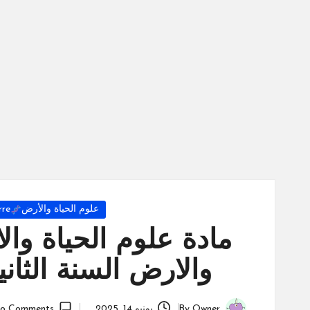
س
ة
ال
را
ئد
ة
Posted
علوم الحياة والأرض
rre
in
مادة علوم الحياة وا
والارض السنة الثانية بكال
Owner
By
يونيو 14, 2025
o Comments