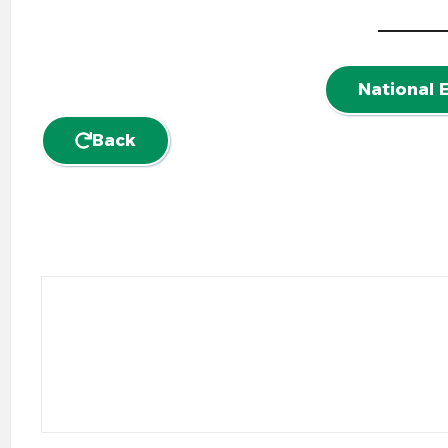
National
Back