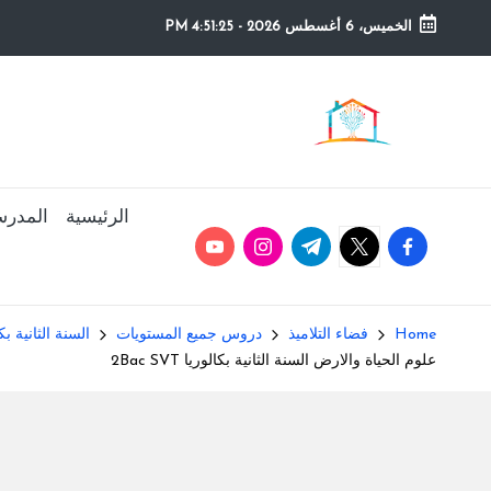
الخميس، 6 أغسطس 2026
-
4:51:26 PM
Ski
t
م
التعليم
conten
الصريح
و
ق
الرئيسية
المدرس
youtube.com
instagram.com
twitter.com
t.me
facebook.com
ع
ال
Home
فضاء التلاميذ
دروس جميع المستويات
السنة الثانية بك
م
علوم الحياة والارض السنة الثانية بكالوريا 2Bac SVT
د
ر