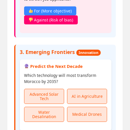
For (More objective)
Against (Risk of bias)
3. Emerging Frontiers
Innovation
Predict the Next Decade
Which technology will most transform
Morocco by 2035?
Advanced Solar
AI in Agriculture
Tech
Water
Medical Drones
Desalination