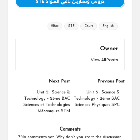
دروس وتمارين باقي المواد STE
Tags:
2Bac
STE
Cours
English
Owner
View All Posts
Post
Next Post
Previous Post
navigation
Unit 5 : Science &
Unit 5 : Science &
Technology – 2ème BAC
Technology – 2ème BAC
Sciences et Technologies
Sciences Physiques SPC
Mécaniques STM
Comments
No comments yet. Why don’t you start the discussion?