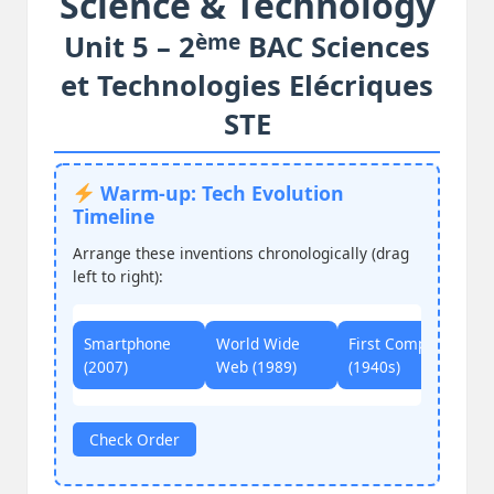
Science & Technology
ème
Unit 5 – 2
BAC Sciences
et Technologies Elécriques
STE
Warm-up: Tech Evolution
Timeline
Arrange these inventions chronologically (drag
left to right):
Smartphone
World Wide
First Computer
A
(2007)
Web (1989)
(1940s)
(
Check Order