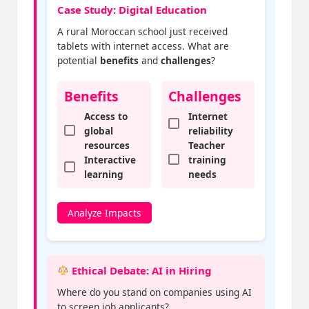
Case Study: Digital Education
A rural Moroccan school just received
tablets with internet access. What are
potential
benefits
and
challenges
?
Benefits
Challenges
Access to
Internet
global
reliability
resources
Teacher
Interactive
training
learning
needs
Analyze Impacts
Ethical Debate: AI in Hiring
Where do you stand on companies using AI
to screen job applicants?