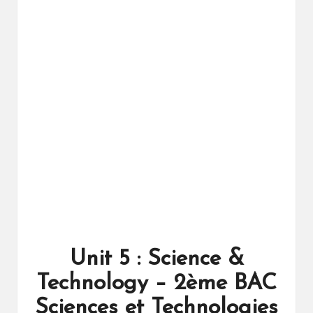
ال
را
ئد
ة
Unit 5 : Science &
Technology – 2ème BAC
Sciences et Technologies