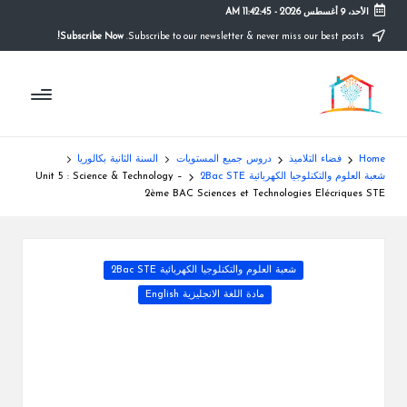
الأحد، 9 أغسطس 2026
-
11:42:45 AM
Subscribe Now!
Subscribe to our newsletter & never miss our best posts.
Ski
t
م
conten
التعليم
الصريح
و
ق
Home
فضاء التلاميذ
دروس جميع المستويات
السنة الثانية بكالوريا
ع
شعبة العلوم والتكنلوجيا الكهربائية 2Bac STE
Unit 5 : Science & Technology –
2ème BAC Sciences et Technologies Elécriques STE
ال
م
Posted
شعبة العلوم والتكنلوجيا الكهربائية 2Bac STE
د
in
مادة اللغة الانجليزية English
ر
س
ة