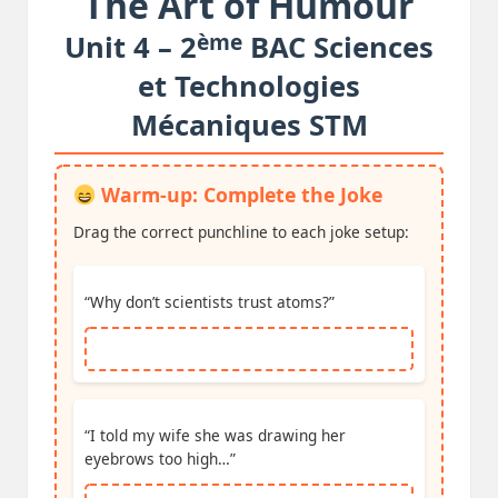
The Art of Humour
ème
Unit 4 – 2
BAC Sciences
et Technologies
Mécaniques STM
Warm-up: Complete the Joke
Drag the correct punchline to each joke setup:
“Why don’t scientists trust atoms?”
“I told my wife she was drawing her
eyebrows too high…”