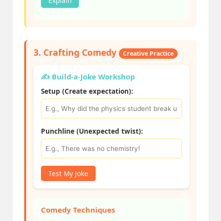
Explain
3. Crafting Comedy
Creative Practice
✍️ Build-a-Joke Workshop
Setup (Create expectation):
Punchline (Unexpected twist):
Test My Joke
Comedy Techniques