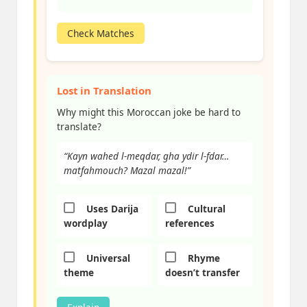
Check Matches
Lost in Translation
Why might this Moroccan joke be hard to
translate?
“Kayn wahed l-meqdar, gha ydir l-fdar…
matfahmouch? Mazal mazal!”
Uses Darija
Cultural
wordplay
references
Universal
Rhyme
theme
doesn’t transfer