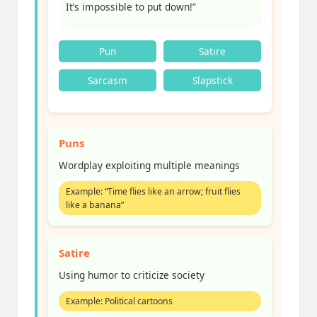
It’s impossible to put down!”
Pun
Satire
Sarcasm
Slapstick
Puns
Wordplay exploiting multiple meanings
Example: “Time flies like an arrow; fruit flies
like a banana”
Satire
Using humor to criticize society
Example: Political cartoons