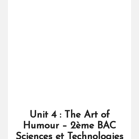
ال
را
ئد
ة
Unit 4 : The Art of
Humour – 2ème BAC
Sciences et Technologies