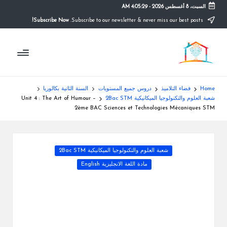
السبت، 8 أغسطس 2026
-
4:05:29 AM
Subscribe Now!
Subscribe to our newsletter & never miss our best posts.
Ski
t
م
conten
التعليم
الصريح
و
ق
Home
فضاء التلاميذ
دروس جميع المستويات
السنة الثانية بكالوريا
ع
شعبة العلوم والتكنولوجيا الميكانيكية 2Bac STM
Unit 4 : The Art of Humour –
2ème BAC Sciences et Technologies Mécaniques STM
ال
م
Posted
شعبة العلوم والتكنولوجيا الميكانيكية 2Bac STM
د
in
مادة اللغة الانجليزية English
ر
س
ة