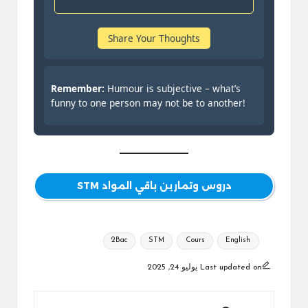
Share Your Thoughts
Remember:
Humour is subjective – what’s
funny to one person may not be to another!
دروس وتمارين باقي المواد STM
Tags:
2Bac
STM
Cours
English
Last updated on يوليو 24, 2025