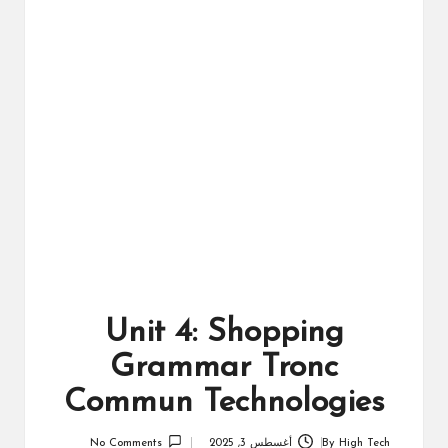
ال
را
ئد
ة
Unit 4: Shopping
Grammar Tronc
Commun Technologies
High Tech
By
أغسطس 3, 2025
No Comments