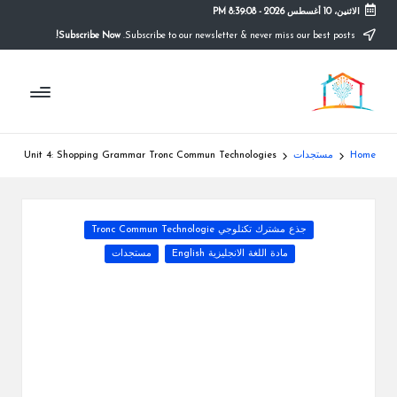
الاثنين، 10 أغسطس 2026
-
8:39:08 PM
Subscribe Now!
Subscribe to our newsletter & never miss our best posts.
Ski
t
م
conten
التعليم
الصريح
و
ق
Home
مستجدات
Unit 4: Shopping Grammar Tronc Commun Technologies
ع
ال
Posted
جذع مشترك تكنلوجي Tronc Commun Technologie
م
in
مادة اللغة الانجليزية English
مستجدات
د
ر
س
ة