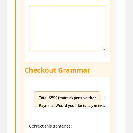
Checkout Grammar
Total: $599
(more expensive than
last year’s model)
Payment:
Would you like to
pay in installments?
Correct this sentence: