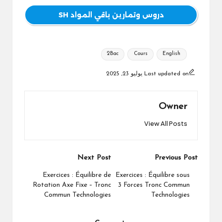
دروس وتمارين باقي المواد SH
Tags:
2Bac
Cours
English
Last updated on يوليو 23, 2025
Owner
View All Posts
Post
Next Post
Previous Post
navigation
Exercices : Équilibre de
Exercices : Équilibre sous
Rotation Axe Fixe – Tronc
3 Forces Tronc Commun
Commun Technologies
Technologies