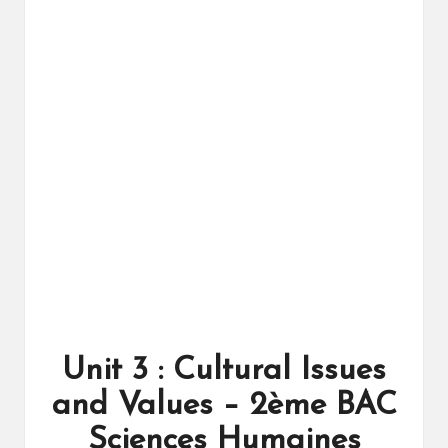
ال
را
ئد
ة
Unit 3 : Cultural Issues
and Values – 2ème BAC
Sciences Humaines