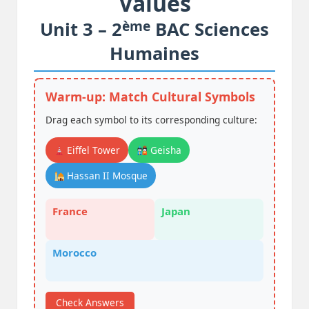
Values
ème
Unit 3 – 2
BAC Sciences
Humaines
Warm-up: Match Cultural Symbols
Drag each symbol to its corresponding culture:
Eiffel Tower
Geisha
Hassan II Mosque
France
Japan
Morocco
Check Answers