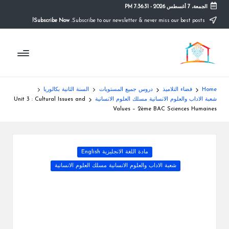
الجمعة، 7 أغسطس 2026
-
7:36:32 PM
Subscribe Now!
Subscribe to our newsletter & never miss our best posts.
Ski
t
م
conten
التعليم
الصريح
و
ق
Home
فضاء التلاميذ
دروس جميع المستويات
السنة الثانية بكالوريا
ع
شعبة الاداب والعلوم الانسانية مسلك العلوم الانسانية
Unit 3 : Cultural Issues and
Values – 2ème BAC Sciences Humaines
ال
م
Posted
مادة اللغة الانجليزية English
د
in
شعبة الاداب والعلوم الانسانية مسلك العلوم الانسانية
ر
س
ة