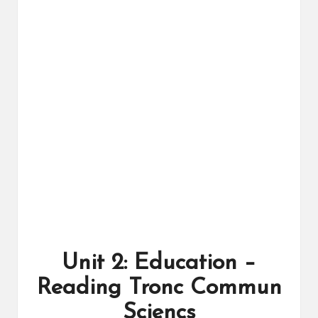
ال
را
ئد
ة
Unit 2: Education –
Reading Tronc Commun
Sciencs