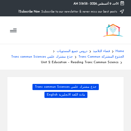
الأحد، 9 أغسطس 2026
-
3:19:58 AM
Subscribe Now!
Subscribe to our newsletter & never miss our best posts.
Ski
t
م
conten
التعليم
الصريح
و
ق
Home
فضاء التلاميذ
دروس جميع المستويات
ع
الجذوع المشتركة Tronc Commun
جذع مشترك علمي Tronc commun Sciences
Unit 2: Education – Reading Tronc Commun Sciencs
ال
م
Posted
جذع مشترك علمي Tronc commun Sciences
د
in
مادة اللغة الانجليزية English
ر
س
ة