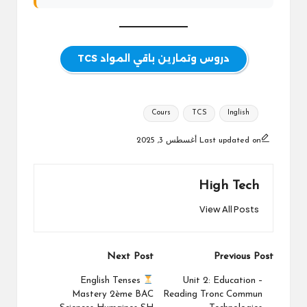
دروس وتمارين باقي المواد TCS
Tags:
Cours
TCS
Inglish
Last updated on أغسطس 3, 2025
High Tech
View All Posts
Post
Next Post
Previous Post
navigation
English Tenses
Unit 2: Education –
Mastery 2ème BAC
Reading Tronc Commun