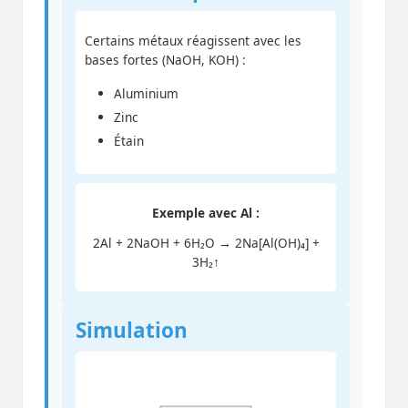
Certains métaux réagissent avec les
bases fortes (NaOH, KOH) :
Aluminium
Zinc
Étain
Exemple avec Al :
2Al + 2NaOH + 6H₂O → 2Na[Al(OH)₄] +
3H₂↑
Simulation