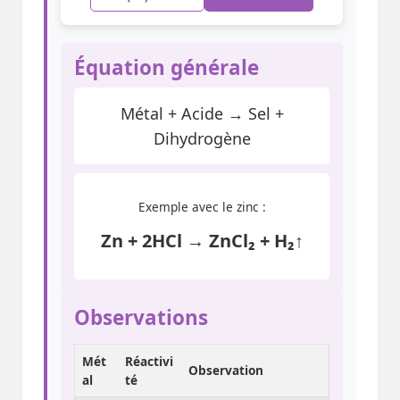
Équation générale
Métal + Acide → Sel +
Dihydrogène
Exemple avec le zinc :
Zn + 2HCl → ZnCl₂ + H₂↑
Observations
Mét
Réactivi
Observation
al
té