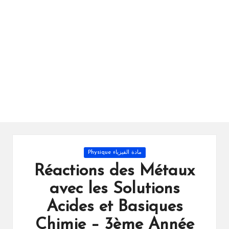
ال
را
ئد
ة
Posted
مادة الفيزياء Physique
in
Réactions des Métaux
avec les Solutions
Acides et Basiques
Chimie – 3ème Année