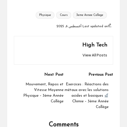
Tags:
Physique
Cours
3eme Annee College
Last updated on أغسطس 6, 2025
High Tech
View All Posts
Post
Next Post
Previous Post
navigation
Mouvement, Repos et
Exercices : Réactions des
Vitesse Moyenne
métaux avec les solutions
Physique – 3ème Année
acides et basiques
Collège
Chimie – 3ème Année
Collège
Comments