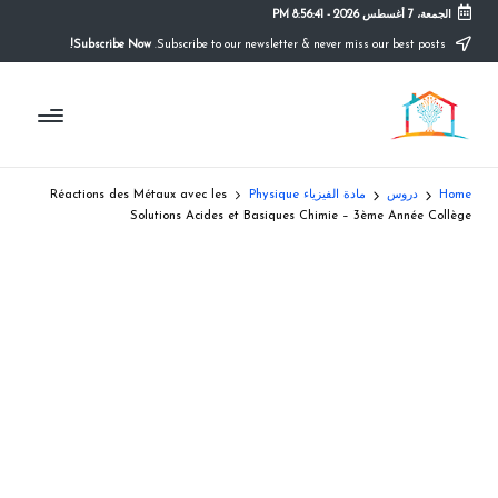
الجمعة، 7 أغسطس 2026
-
8:56:41 PM
Subscribe Now!
Subscribe to our newsletter & never miss our best posts.
Ski
t
م
conten
التعليم
الصريح
و
ق
Home
دروس
مادة الفيزياء Physique
Réactions des Métaux avec les
ع
Solutions Acides et Basiques Chimie – 3ème Année Collège
ال
م
د
ر
س
ة