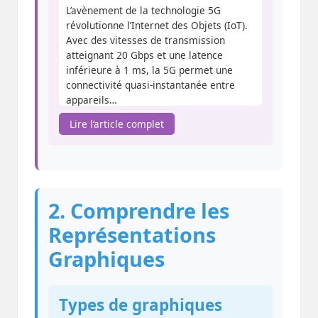
L’avènement de la technologie 5G
révolutionne l’Internet des Objets (IoT).
Avec des vitesses de transmission
atteignant 20 Gbps et une latence
inférieure à 1 ms, la 5G permet une
connectivité quasi-instantanée entre
appareils…
Méthodologie :
Nous avons testé 100
Lire l’article complet
dispositifs IoT dans 3 environnements
différents…
2. Comprendre les
Représentations
Graphiques
Types de graphiques