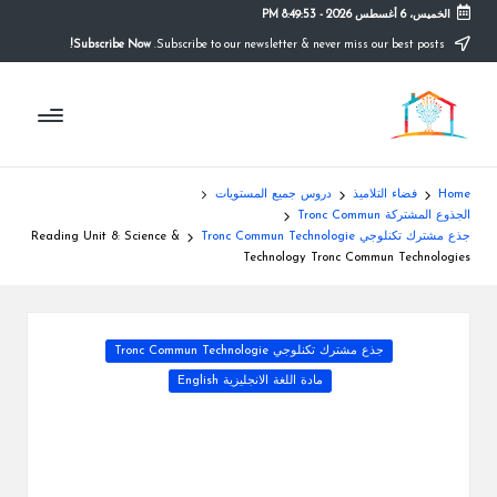
الخميس، 6 أغسطس 2026
-
8:49:54 PM
Subscribe Now!
Subscribe to our newsletter & never miss our best posts.
Ski
t
م
conten
التعليم
الصريح
و
ق
Home
فضاء التلاميذ
دروس جميع المستويات
ع
الجذوع المشتركة Tronc Commun
جذع مشترك تكنلوجي Tronc Commun Technologie
Reading Unit 8: Science &
ال
Technology Tronc Commun Technologies
م
د
Posted
جذع مشترك تكنلوجي Tronc Commun Technologie
ر
in
مادة اللغة الانجليزية English
س
ة