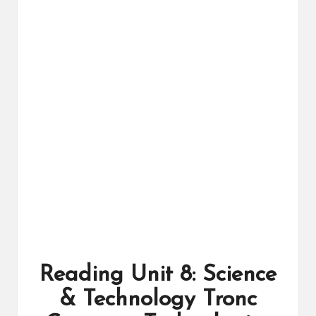
ال
را
ئد
ة
Reading Unit 8: Science
& Technology Tronc