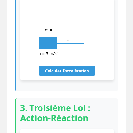
m =
F =
a = 5 m/s²
Calculer l’accélération
3. Troisième Loi :
Action-Réaction