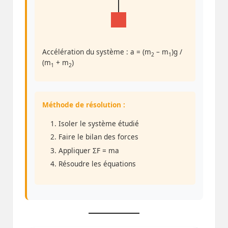
Accélération du système : a = (m
– m
)g /
2
1
(m
+ m
)
1
2
Méthode de résolution :
Isoler le système étudié
Faire le bilan des forces
Appliquer ΣF = ma
Résoudre les équations