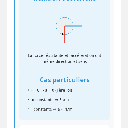
F
P
La force résultante et l’accélération ont
même direction et sens
Cas particuliers
• F = 0 ⇒ a = 0 (1ère loi)
• m constante ⇒ F ∝ a
• F constante ⇒ a ∝ 1/m