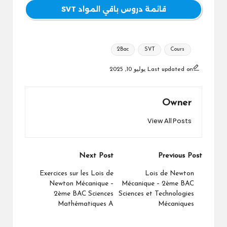
قائمة دروس باقي المواد SVT
Tags:
2Bac
SVT
Cours
Last updated on يوليو 10, 2025
Owner
View All Posts
Post
Next Post
Previous Post
navigation
Exercices sur les Lois de
Lois de Newton
Newton Mécanique –
Mécanique – 2ème BAC
2ème BAC Sciences
Sciences et Technologies
Mathématiques A
Mécaniques