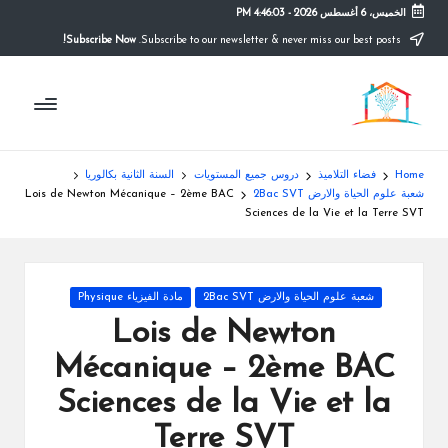
الخميس، 6 أغسطس 2026
-
4:46:03 PM
Subscribe Now!
Subscribe to our newsletter & never miss our best posts.
Ski
t
م
conten
التعليم
الصريح
و
ق
Home
فضاء التلاميذ
دروس جميع المستويات
السنة الثانية بكالوريا
ع
شعبة علوم الحياة والارض 2Bac SVT
Lois de Newton Mécanique – 2ème BAC
Sciences de la Vie et la Terre SVT
ال
م
Posted
شعبة علوم الحياة والارض 2Bac SVT
مادة الفيزياء Physique
د
in
Lois de Newton
ر
Mécanique – 2ème BAC
س
Sciences de la Vie et la
ة
Terre SVT