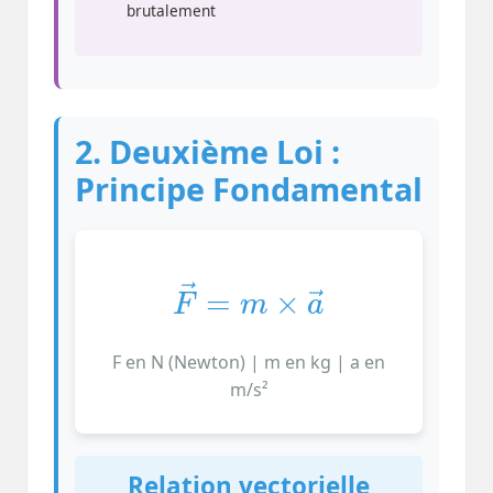
brutalement
2. Deuxième Loi :
Principe Fondamental
F
→
=
m
×
a
→
F en N (Newton) | m en kg | a en
m/s²
Relation vectorielle