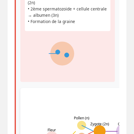
(2n)
• 2ème spermatozoïde + cellule centrale
→ albumen (3n)
• Formation de la graine
Pollen (n)
Zygote (2n)
Graine
Fleur