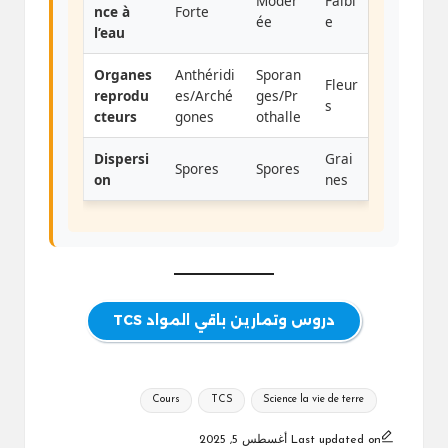
Modér
Faibl
nce à
Forte
ée
e
l’eau
Organes
Anthéridi
Sporan
Fleur
reprodu
es/Arché
ges/Pr
s
cteurs
gones
othalle
Dispersi
Grai
Spores
Spores
on
nes
دروس وتمارين باقي المواد TCS
Tags:
Cours
TCS
Science la vie de terre
Last updated on أغسطس 5, 2025