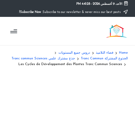
الأحد، 9 أغسطس 2026
-
4:41:28 PM
Subscribe Now!
Subscribe to our newsletter & never miss our best posts.
Ski
t
م
conten
التعليم
الصريح
و
ق
Home
فضاء التلاميذ
دروس جميع المستويات
ع
الجذوع المشتركة Tronc Commun
جذع مشترك علمي Tronc commun Sciences
Les Cycles de Développement des Plantes Tronc Commun Sciences
ال
م
د
ر
س
ة