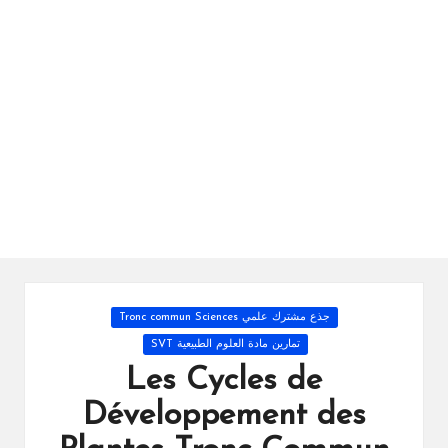
ال
را
ئد
ة
Posted
جذع مشترك علمي Tronc commun Sciences
in
تمارين مادة العلوم الطبيعية SVT
Les Cycles de
Développement des