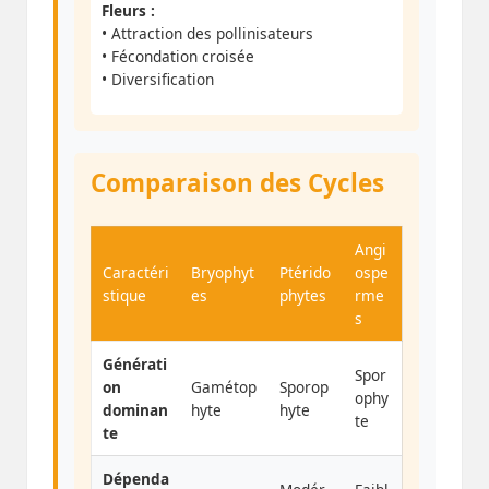
Fleurs :
• Attraction des pollinisateurs
• Fécondation croisée
• Diversification
Comparaison des Cycles
Angi
Caractéri
Bryophyt
Ptérido
ospe
stique
es
phytes
rme
s
Générati
Spor
on
Gamétop
Sporop
ophy
dominan
hyte
hyte
te
te
Dépenda