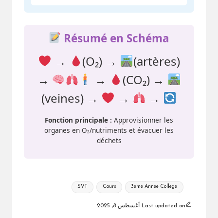
Résumé en Schéma
→
(O₂) →
(artères)
→
→
(CO₂) →
(veines) →
→
→
Fonction principale :
Approvisionner les
organes en O₂/nutriments et évacuer les
déchets
Tags:
SVT
Cours
3eme Annee College
Last updated on أغسطس 8, 2025