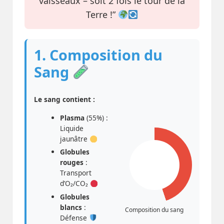
vaisseaux – soit 2 fois le tour de la
Terre !”
1. Composition du
Sang
Le sang contient :
Plasma
(55%) :
Liquide
jaunâtre
Globules
rouges
:
Transport
d’O₂/CO₂
Globules
blancs
:
Composition du sang
Défense