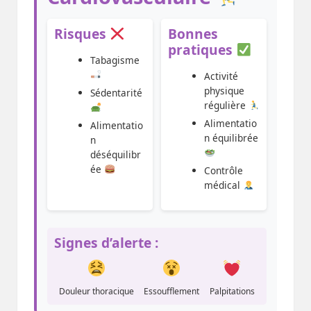
Risques
Bonnes
pratiques
Tabagisme
Activité
physique
Sédentarité
régulière
Alimentatio
Alimentatio
n équilibrée
n
déséquilibr
ée
Contrôle
médical
Signes d’alerte :
Douleur thoracique
Essoufflement
Palpitations