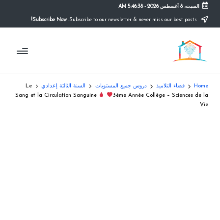
السبت، 8 أغسطس 2026
-
5:46:38 AM
Subscribe Now!
Subscribe to our newsletter & never miss our best posts.
Ski
t
م
conten
التعليم
الصريح
و
ق
Home
فضاء التلاميذ
دروس جميع المستويات
السنة الثالثة إعدادي
Le
ع
Sang et la Circulation Sanguine
3ème Année Collège – Sciences de la
Vie
ال
م
د
ر
س
ة