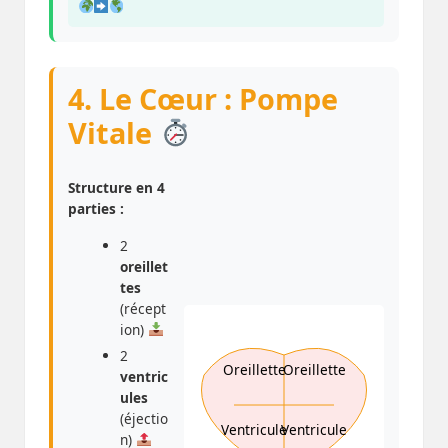
4. Le Cœur : Pompe
Vitale
Structure en 4
parties :
2
oreillet
tes
(récept
ion)
2
Oreillette
Oreillette
ventric
ules
(éjectio
Ventricule
Ventricule
n)