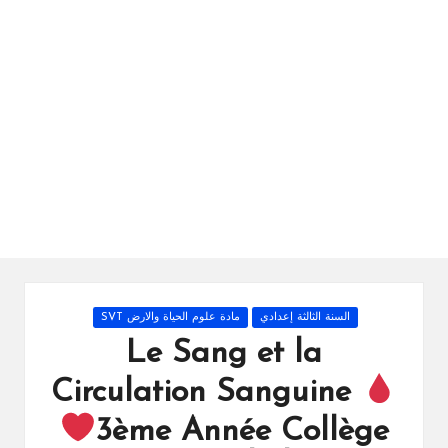
ال
را
ئد
ة
Posted
السنة الثالثة إعدادي
مادة علوم الحياة والارض SVT
in
Le Sang et la
Circulation Sanguine
3ème Année Collège