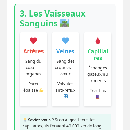
3. Les Vaisseaux
Sanguins
Artères
Veines
Capillai
res
Sang du
Sang des
cœur →
organes →
Échanges
organes
cœur
gazeux/nu
triments
Paroi
Valvules
épaisse
anti-reflux
Très fins
Saviez-vous ?
Si on alignait tous tes
capillaires, ils feraient 40 000 km de long !