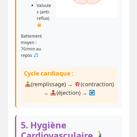
Valvule
s (anti-
reflux)
Battement
moyen :
70/min au
repos
Cycle cardiaque :
(remplissage) →
(contraction)
→
(éjection) →
5. Hygiène
Cardiovasculaire