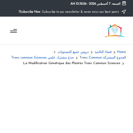
الجمعة، 7 أغسطس 2026
-
10:38:26 AM
Subscribe Now!
Subscribe to our newsletter & never miss our best posts.
Ski
t
م
conten
التعليم
الصريح
و
ق
Home
فضاء التلاميذ
دروس جميع المستويات
ع
الجذوع المشتركة Tronc Commun
جذع مشترك علمي Tronc commun Sciences
La Modification Génétique des Plantes Tronc Commun Sciences
ال
م
د
ر
س
ة