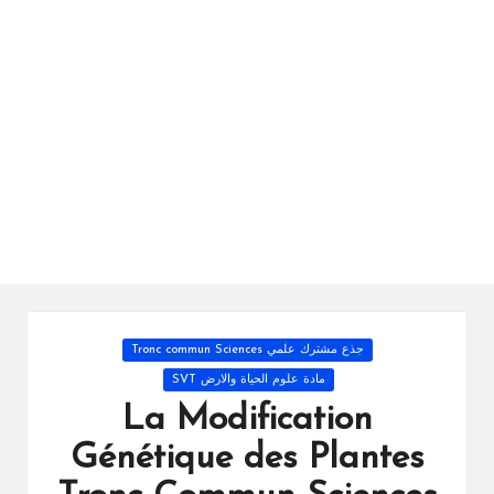
ال
را
ئد
ة
Posted
جذع مشترك علمي Tronc commun Sciences
in
مادة علوم الحياة والارض SVT
La Modification
Génétique des Plantes