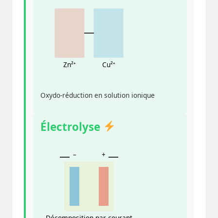
Zn²⁺
Cu²⁺
Oxydo-réduction en solution ionique
Électrolyse
–
+
Décomposition par courant