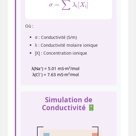
σ
=
∑
λ
i
[
X
i
]
Où :
σ : Conductivité (S/m)
λ : Conductivité molaire ionique
[X] : Concentration ionique
λ(Na⁺) = 5.01 mS·m²/mol
λ(Cl⁻) = 7.63 mS·m²/mol
Simulation de
Conductivité