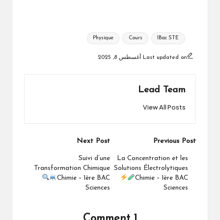
Tags:
Physique
Cours
1Bac STE
Last updated on أغسطس 8, 2025
Lead Team
View All Posts
Post
Next Post
Previous Post
navigation
Suivi d’une
La Concentration et les
Transformation Chimique
Solutions Électrolytiques
Chimie – 1ère BAC
Chimie – 1ère BAC
Sciences
Sciences
1 Comment