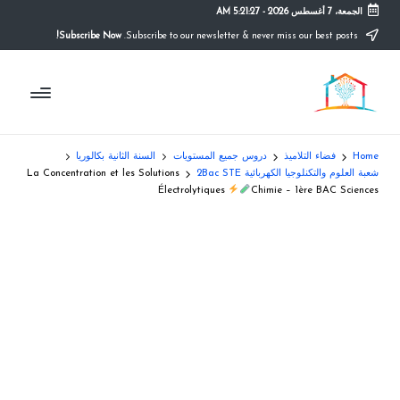
الجمعة، 7 أغسطس 2026
-
5:21:28 AM
Subscribe Now!
Subscribe to our newsletter & never miss our best posts.
Ski
t
م
conten
التعليم
الصريح
و
ق
Home
فضاء التلاميذ
دروس جميع المستويات
السنة الثانية بكالوريا
ع
شعبة العلوم والتكنلوجيا الكهربائية 2Bac STE
La Concentration et les Solutions
Électrolytiques
Chimie – 1ère BAC Sciences
ال
م
د
ر
س
ة