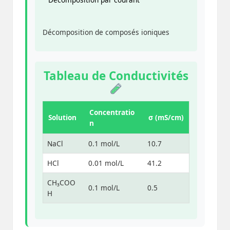
Décomposition de composés ioniques
Tableau de Conductivités
Concentratio
Solution
σ (mS/cm)
n
NaCl
0.1 mol/L
10.7
HCl
0.01 mol/L
41.2
CH₃COO
0.1 mol/L
0.5
H