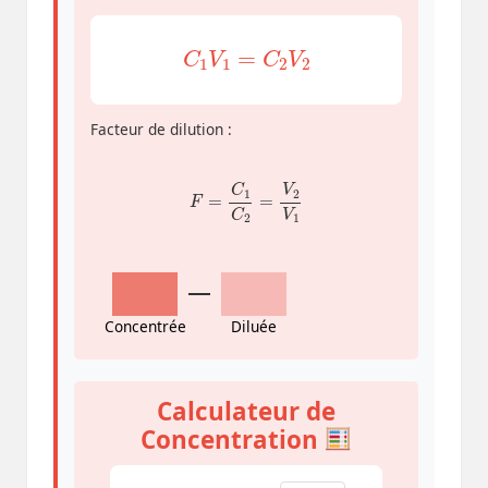
C
1
V
1
=
C
2
V
2
Facteur de dilution :
F
=
C
1
C
2
=
V
2
V
1
Concentrée
Diluée
Calculateur de
Concentration