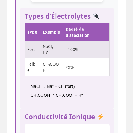
Types d’Électrolytes
Degré de
Type
Exemple
dissociation
NaCl,
Fort
≈100%
HCl
Faibl
CH₃COO
<5%
e
H
NaCl → Na⁺ + Cl⁻ (fort)
CH₃COOH ⇌ CH₃COO⁻ + H⁺ (faible)
Conductivité Ionique