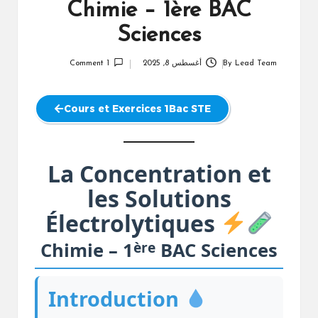
Chimie – 1ère BAC
Sciences
Lead Team
By
أغسطس 8, 2025
1 Comment
Posted
by
Cours et Exercices 1Bac STE
La Concentration et
les Solutions
Électrolytiques
ère
Chimie – 1
BAC Sciences
Introduction