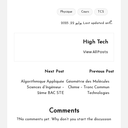
Tags:
Physique
Cours
TCS
Last updated on يوليو 22, 2025
High Tech
View All Posts
Post
Next Post
Previous Post
navigation
Algorithmique Appliquée
Géométrie des Molécules
Sciences d’Ingénieur –
Chimie – Tronc Commun
2ème BAC STE
Technologies
Comments
No comments yet. Why don’t you start the discussion?