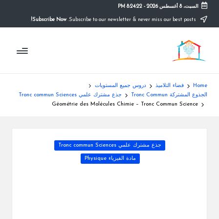
السبت، 8 أغسطس 2026
-
8:24:23 PM
Subscribe Now!
Subscribe to our newsletter & never miss our best posts.
Ski
t
م
conten
التعليم
الصريح
و
ق
Home
فضاء التلاميذ
دروس جميع المستويات
ع
الجذوع المشتركة Tronc Commun
جذع مشترك علمي Tronc commun Sciences
Géométrie des Molécules Chimie – Tronc Commun Science
ال
م
Posted
جذع مشترك علمي Tronc commun Sciences
د
in
مادة الفيزياء Physique
ر
س
ة