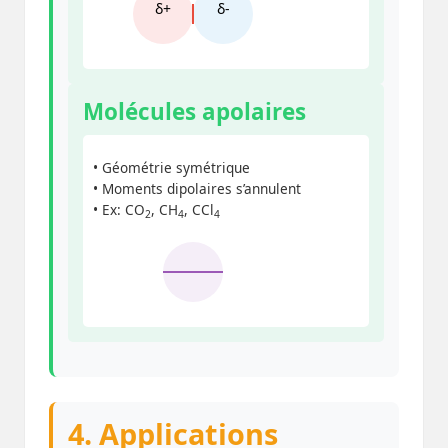
δ+
δ-
Molécules apolaires
• Géométrie symétrique
• Moments dipolaires s’annulent
• Ex: CO
, CH
, CCl
2
4
4
4. Applications