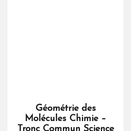
ال
را
ئد
ة
Géométrie des
Molécules Chimie –
Tronc Commun Science