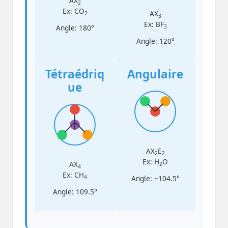
AX
2
Ex: CO
AX
2
3
Ex: BF
Angle: 180°
3
Angle: 120°
Tétraédriq
Angulaire
ue
AX
E
2
2
Ex: H
O
AX
2
4
Ex: CH
Angle: ~104.5°
4
Angle: 109.5°