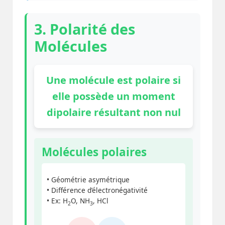
3. Polarité des
Molécules
Une molécule est polaire si
elle possède un moment
dipolaire résultant non nul
Molécules polaires
• Géométrie asymétrique
• Différence d’électronégativité
• Ex: H
O, NH
, HCl
2
3