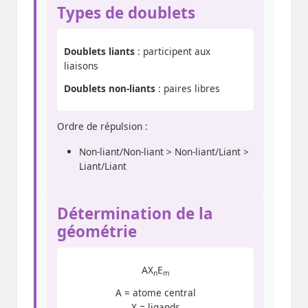
Types de doublets
Doublets liants
: participent aux
liaisons
Doublets non-liants
: paires libres
Ordre de répulsion :
Non-liant/Non-liant > Non-liant/Liant >
Liant/Liant
Détermination de la
géométrie
AX
E
n
m
A = atome central
X = ligands