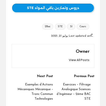
دروس وتمارين باقي المواد STE
Tags:
2Bac
STE
SI
Cours
Last updated on يوليو 21, 2025
Owner
View All Posts
Post
Next Post
Previous Post
navigation
Exemples d’Actions
Exercices – Filtrage
Mécaniques Mécanique –
Analogique Sciences
Tronc Commun
d’Ingénieur – 2ème BAC
Technologies
STE