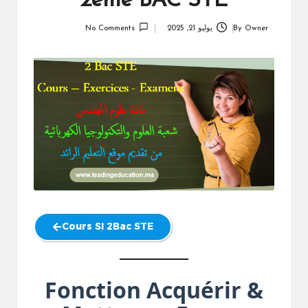
2ème BAC STE
Owner
By
يوليو 21, 2025
No Comments
Posted
by
Cours SI 2Bac STE
Fonction Acquérir &