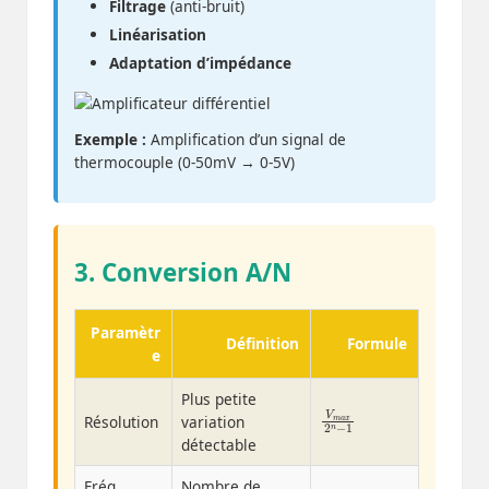
Filtrage
(anti-bruit)
Linéarisation
Adaptation d’impédance
Exemple :
Amplification d’un signal de
thermocouple (0-50mV → 0-5V)
3. Conversion A/N
Paramètr
Définition
Formule
e
Plus petite
V
a
n
x
m
−
2
1
Résolution
variation
détectable
f
e
≥
2
f
m
a
x
Fréq.
Nombre de