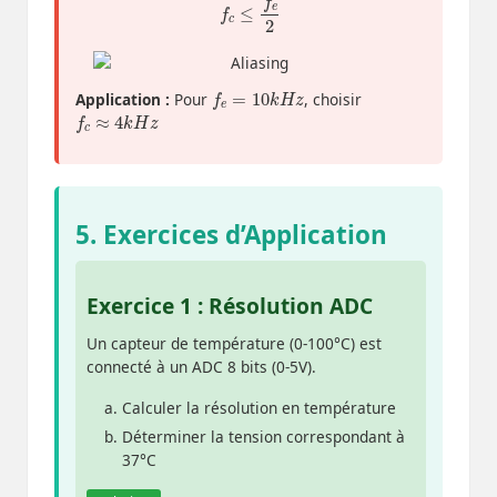
f
e
=
10
k
H
z
Application :
Pour
, choisir
f
c
≈
4
k
H
z
5. Exercices d’Application
Exercice 1 : Résolution ADC
Un capteur de température (0-100°C) est
connecté à un ADC 8 bits (0-5V).
Calculer la résolution en température
Déterminer la tension correspondant à
37°C