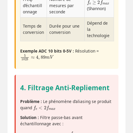
d’échantill
mesures par
(Shannon)
onnage
seconde
Dépend de
Temps de
Durée pour une
la
conversion
conversion
technologie
Exemple ADC 10 bits 0-5V :
Résolution =
5
1023
≈
4
,
89
m
V
4. Filtrage Anti-Repliement
Problème :
Le phénomène d’aliasing se produit
f
e
<
2
f
m
a
x
quand
Solution :
Filtre passe-bas avant
échantillonnage avec :
f
c
≤
f
e
2