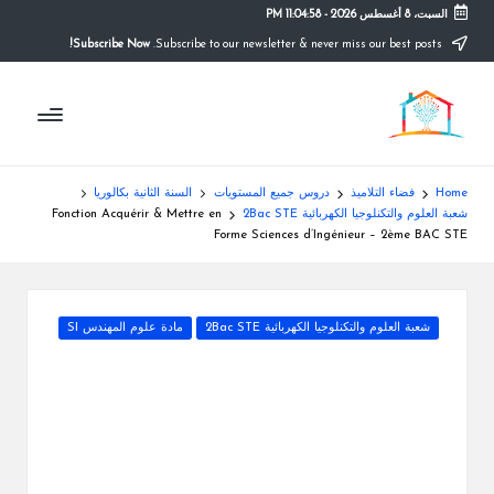
السبت، 8 أغسطس 2026
-
11:04:58 PM
Subscribe Now!
Subscribe to our newsletter & never miss our best posts.
Ski
t
م
conten
التعليم
الصريح
و
ق
Home
فضاء التلاميذ
دروس جميع المستويات
السنة الثانية بكالوريا
ع
شعبة العلوم والتكنلوجيا الكهربائية 2Bac STE
Fonction Acquérir & Mettre en
Forme Sciences d’Ingénieur – 2ème BAC STE
ال
م
Posted
شعبة العلوم والتكنلوجيا الكهربائية 2Bac STE
مادة علوم المهندس SI
د
in
ر
س
ة