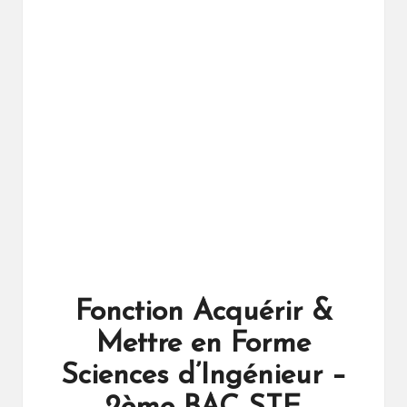
ال
را
ئد
ة
Fonction Acquérir &
Mettre en Forme
Sciences d’Ingénieur –