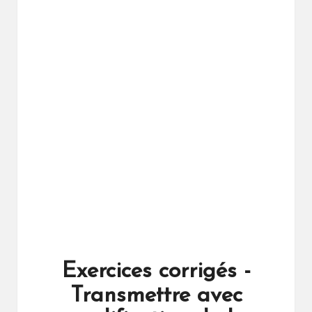
ال
را
ئد
ة
Exercices corrigés -
Transmettre avec