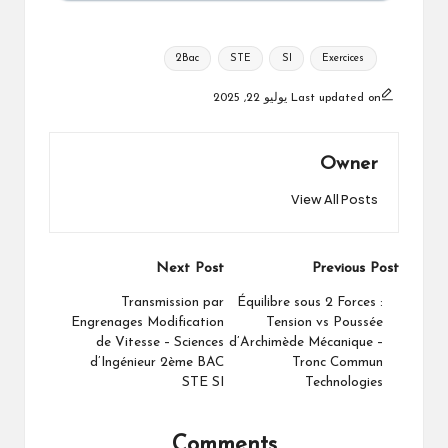
Tags:
2Bac
STE
SI
Exercices
Last updated on يوليو 22, 2025
Owner
View All Posts
Post
Next Post
Previous Post
navigation
Transmission par
Équilibre sous 2 Forces :
Engrenages Modification
Tension vs Poussée
de Vitesse – Sciences
d’Archimède Mécanique –
d’Ingénieur 2ème BAC
Tronc Commun
STE SI
Technologies
Comments