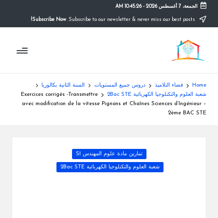
الجمعة، 7 أغسطس 2026
-
10:45:27 AM
Subscribe Now!
Subscribe to our newsletter & never miss our best posts.
Ski
t
م
conten
التعليم
الصريح
و
ق
Home
فضاء التلاميذ
دروس جميع المستويات
السنة الثانية بكالوريا
ع
شعبة العلوم والتكنلوجيا الكهربائية 2Bac STE
Exercices corrigés -Transmettre
avec modification de la vitesse Pignons et Chaînes Sciences d’Ingénieur –
ال
2ème BAC STE
م
د
Posted
تمارين مادة علوم المهندس SI
ر
in
شعبة العلوم والتكنلوجيا الكهربائية 2Bac STE
س
ة