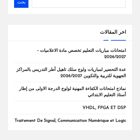
بحث
اخر المقالات
امتحانات مباريات التعليم تخصص مادة الاعلاميات –
2026/2027
عدة التحضير لمباريات ولوج سلك تاهيل أطر التدريس بالمراكز
الجهوية للتربية والتكوين 2026/2027
نماذج امتحانات الكفاءة المهنية لولوج الدرجة الاولى من إطار
أستاذ التعليم الابتدائي
VHDL, FPGA ET DSP
Traitement De Signal, Communication Numérique et Logic