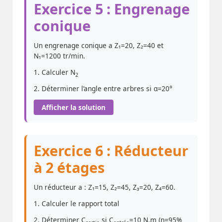
Exercice 5 : Engrenage
conique
Un engrenage conique a Z₁=20, Z₂=40 et
N₁=1200 tr/min.
1. Calculer N
2
2. Déterminer l’angle entre arbres si α=20°
Afficher la solution
Exercice 6 : Réducteur
à 2 étages
Un réducteur a : Z₁=15, Z₂=45, Z₃=20, Z₄=60.
1. Calculer le rapport total
2. Déterminer C
si C
=10 N.m (η=95%