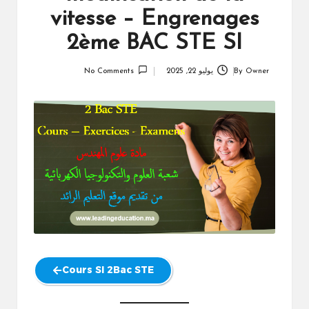
vitesse – Engrenages
2ème BAC STE SI
Owner
By
يوليو 22, 2025
No Comments
Posted
by
Cours SI 2Bac STE