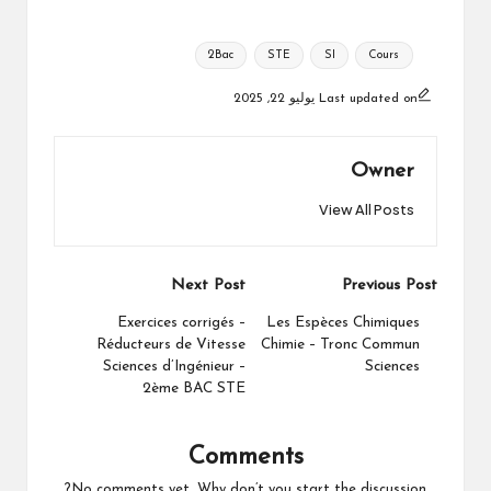
Tags:
2Bac
STE
SI
Cours
Last updated on يوليو 22, 2025
Owner
View All Posts
Post
Next Post
Previous Post
navigation
Exercices corrigés –
Les Espèces Chimiques
Réducteurs de Vitesse
Chimie – Tronc Commun
Sciences d’Ingénieur –
Sciences
2ème BAC STE
Comments
No comments yet. Why don’t you start the discussion?