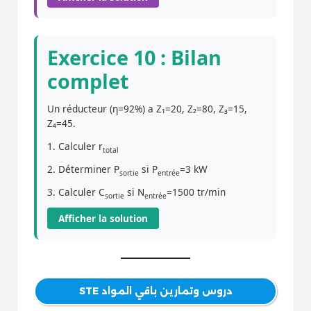
Exercice 10 : Bilan
complet
Un réducteur (η=92%) a Z₁=20, Z₂=80, Z₃=15,
Z₄=45.
1. Calculer r
total
2. Déterminer P
si P
=3 kW
sortie
entrée
3. Calculer C
si N
=1500 tr/min
sortie
entrée
Afficher la solution
دروس وتمارين باقي المواد STE