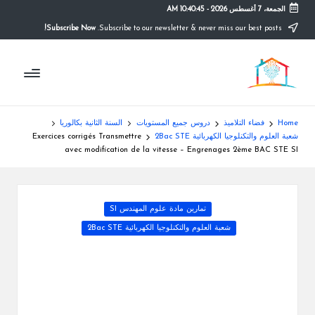
الجمعة، 7 أغسطس 2026
-
10:40:46 AM
Subscribe Now!
Subscribe to our newsletter & never miss our best posts.
Ski
t
م
conten
التعليم
الصريح
و
ق
Home
فضاء التلاميذ
دروس جميع المستويات
السنة الثانية بكالوريا
ع
شعبة العلوم والتكنلوجيا الكهربائية 2Bac STE
Exercices corrigés Transmettre
avec modification de la vitesse – Engrenages 2ème BAC STE SI
ال
م
Posted
تمارين مادة علوم المهندس SI
د
in
شعبة العلوم والتكنلوجيا الكهربائية 2Bac STE
ر
س
ة