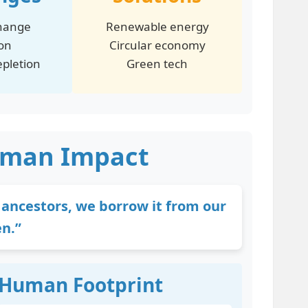
hange
Renewable energy
ion
Circular economy
pletion
Green tech
uman Impact
 ancestors, we borrow it from our
en.”
Human Footprint