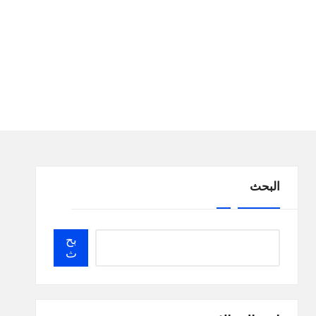
البحث
بح
ث