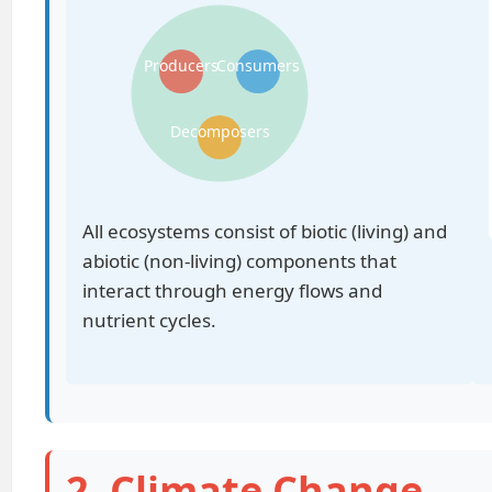
Producers
Consumers
Decomposers
All ecosystems consist of biotic (living) and
abiotic (non-living) components that
interact through energy flows and
nutrient cycles.
2. Climate Change