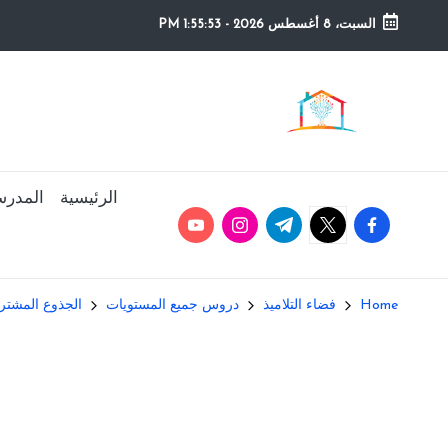
السبت، 8 أغسطس 2026
-
1:55:54 PM
Ski
t
م
التعليم
conten
الصريح
و
ق
الرئيسية
المدرس
youtube.com
instagram.com
twitter.com
t.me
facebook.com
ع
ال
Home
فضاء التلاميذ
دروس جميع المستويات
الجذوع المشتركة  Commun
م
د
ر