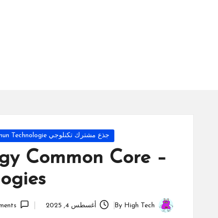
س
ة
ال
را
ئد
ة
Posted
جذع مشترك تكنلوجي Tronc Commun Technologie
in
ogy Common Core –
ogies
High Tech
By
أغسطس 4, 2025
ments
Posted