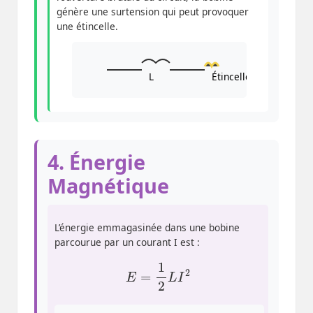
génère une surtension qui peut provoquer
une étincelle.
L
Étincelle
4. Énergie
Magnétique
L’énergie emmagasinée dans une bobine
parcourue par un courant I est :
E
=
1
2
L
I
2