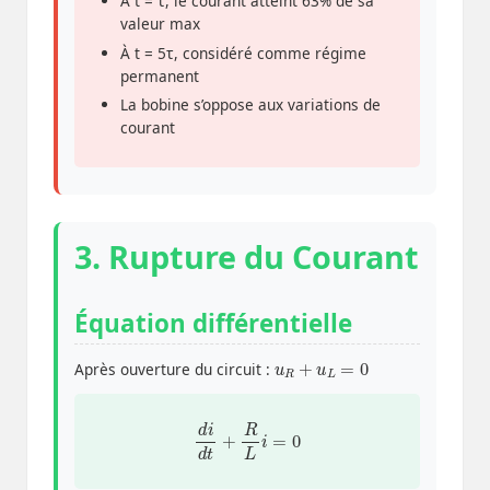
À t = τ, le courant atteint 63% de sa
valeur max
À t = 5τ, considéré comme régime
permanent
La bobine s’oppose aux variations de
courant
3. Rupture du Courant
Équation différentielle
u
R
+
u
L
=
0
Après ouverture du circuit :
d
i
d
t
+
R
L
i
=
0