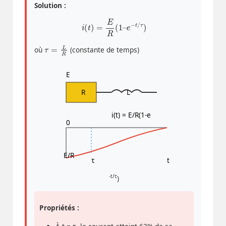
Solution :
i
(
t
)
=
E
R
(
1
–
e
−
t
/
τ
)
τ
=
L
R
où
(constante de temps)
E
R
L
i(t) = E/R(1-e
0
E/R
τ
t
-t/τ
)
Propriétés :