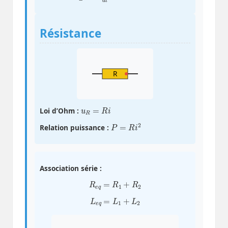
Résistance
R
u
R
=
R
i
Loi d’Ohm :
P
=
R
i
2
Relation puissance :
Association série :
R
e
q
=
R
1
+
R
2
L
e
q
=
L
1
+
L
2