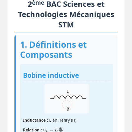
ème
2
BAC Sciences et
Technologies Mécaniques
STM
1. Définitions et
Composants
Bobine inductive
L
B
Inductance :
L en Henry (H)
u
L
=
L
d
i
d
t
Relation :