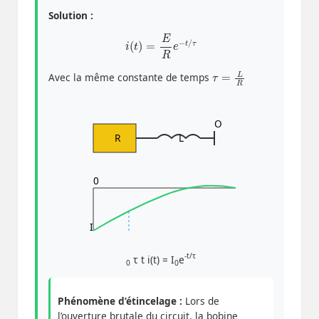
Solution :
i
(
t
)
=
E
R
e
−
t
/
τ
τ
=
L
R
Avec la même constante de temps
O
R
L
0
I
-t/τ
τ
t
i(t) = I
e
0
0
Phénomène d’étincelage :
Lors de
l’ouverture brutale du circuit, la bobine