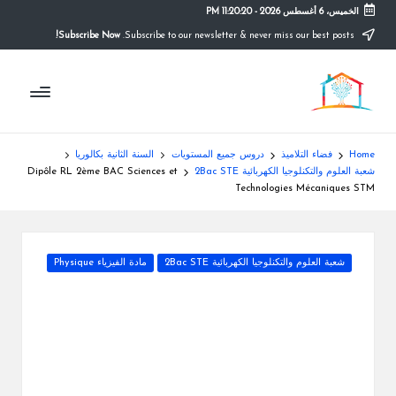
الخميس، 6 أغسطس 2026
-
11:20:21 PM
Subscribe Now!
Subscribe to our newsletter & never miss our best posts.
Ski
t
م
conten
التعليم
الصريح
و
ق
Home
فضاء التلاميذ
دروس جميع المستويات
السنة الثانية بكالوريا
ع
شعبة العلوم والتكنلوجيا الكهربائية 2Bac STE
Dipôle RL 2ème BAC Sciences et
Technologies Mécaniques STM
ال
م
Posted
شعبة العلوم والتكنلوجيا الكهربائية 2Bac STE
مادة الفيزياء Physique
د
in
ر
س
ة