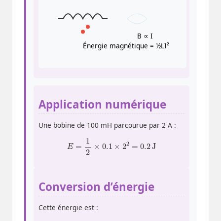
B ∝ I
Énergie magnétique = ½LI²
Application numérique
Une bobine de 100 mH parcourue par 2 A :
E
=
1
2
×
0.1
×
2
2
=
0.2
J
Conversion d’énergie
Cette énergie est :