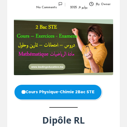
By
Owner
Posted
يوليو 9, 2025
No Comments
by
Cours Physique-Chimie 2Bac STE
Dipôle RL