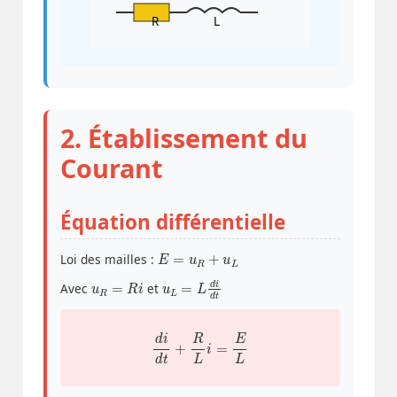
R
L
2. Établissement du
Courant
Équation différentielle
E
=
u
R
+
u
L
Loi des mailles :
u
R
=
R
i
u
L
=
L
d
i
d
t
Avec
et
d
i
d
t
+
R
L
i
=
E
L