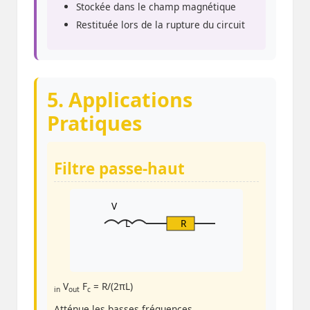
Stockée dans le champ magnétique
Restituée lors de la rupture du circuit
5. Applications
Pratiques
Filtre passe-haut
V
L
R
V
F
= R/(2πL)
in
out
c
Atténue les basses fréquences