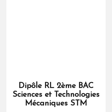
ال
را
ئد
ة
Dipôle RL 2ème BAC
Sciences et Technologies
Mécaniques STM