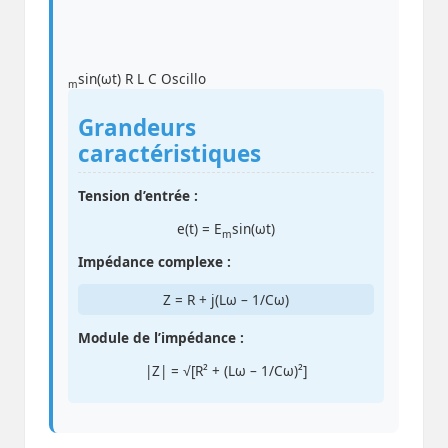
sin(ωt)
R
L
C
Oscillo
m
Grandeurs
caractéristiques
Tension d’entrée :
e(t) = E
sin(ωt)
m
Impédance complexe :
Z = R + j(Lω – 1/Cω)
Module de l’impédance :
|Z| = √[R² + (Lω – 1/Cω)²]