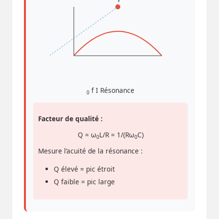
f
I
Résonance
0
Facteur de qualité :
Q = ω
L/R = 1/(Rω
C)
0
0
Mesure l’acuité de la résonance :
Q élevé = pic étroit
Q faible = pic large