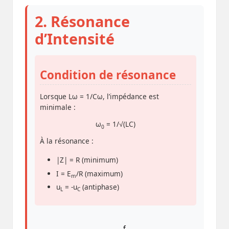
2. Résonance
d’Intensité
Condition de résonance
Lorsque Lω = 1/Cω, l’impédance est
minimale :
ω
= 1/√(LC)
0
À la résonance :
|Z| = R (minimum)
I = E
/R (maximum)
m
u
= -u
(antiphase)
L
C
f