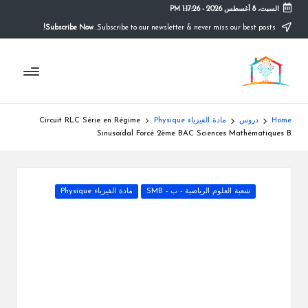
السبت، 8 أغسطس 2026
-
1:17:27 PM
Subscribe Now!
Subscribe to our newsletter & never miss our best posts.
Ski
t
م
conten
التعليم
الصريح
و
ق
Home
دروس
مادة الفيزياء Physique
Circuit RLC Série en Régime
ع
Sinusoïdal Forcé 2ème BAC Sciences Mathématiques B
ال
م
Posted
شعبة العلوم الرياضية - ب - SMB
مادة الفيزياء Physique
in
د
ر
س
ة