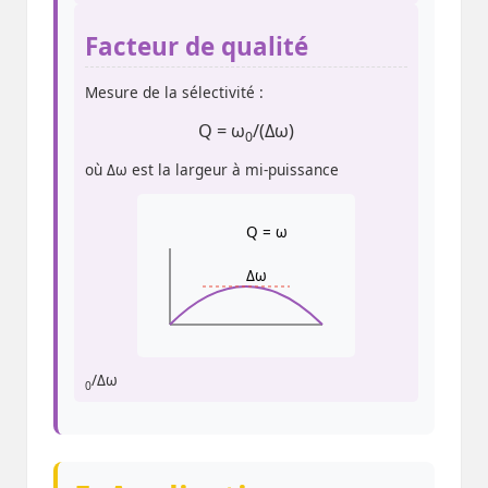
Facteur de qualité
Mesure de la sélectivité :
Q = ω
/(Δω)
0
où Δω est la largeur à mi-puissance
Q = ω
Δω
/Δω
0