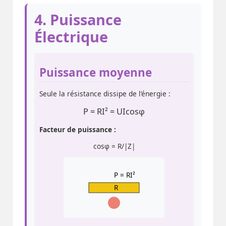
4. Puissance
Électrique
Puissance moyenne
Seule la résistance dissipe de l’énergie :
P = RI² = UIcosφ
Facteur de puissance :
cosφ = R/|Z|
P = RI²
R