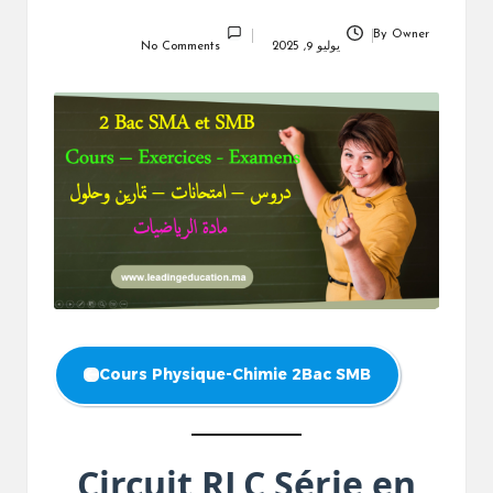
By
Owner
Posted
يوليو 9, 2025
No Comments
by
Cours Physique-Chimie 2Bac SMB
Circuit RLC Série en