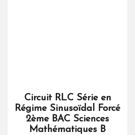
ال
را
ئد
ة
Circuit RLC Série en
Régime Sinusoïdal Forcé
2ème BAC Sciences
Mathématiques B