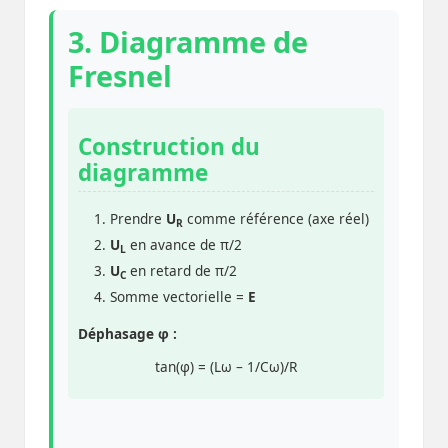
3. Diagramme de
Fresnel
Construction du
diagramme
Prendre
U
comme référence (axe réel)
R
U
en avance de π/2
L
U
en retard de π/2
C
Somme vectorielle =
E
Déphasage φ :
tan(φ) = (Lω – 1/Cω)/R