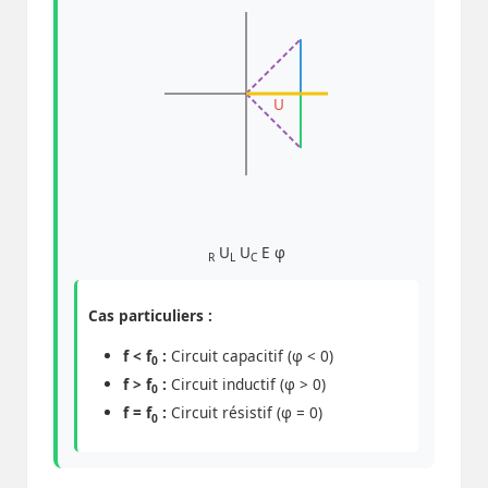
U
U
U
E
φ
R
L
C
Cas particuliers :
f < f
:
Circuit capacitif (φ < 0)
0
f > f
:
Circuit inductif (φ > 0)
0
f = f
:
Circuit résistif (φ = 0)
0