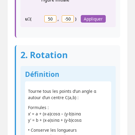
u⃗(
,
)
Appliquer
2. Rotation
Définition
Tourne tous les points d’un angle α
autour d’un centre C(a,b) :
Formules :
x’ = a + (x-a)cosα – (y-b)sinα
y’ = b + (x-a)sinα + (y-b)cosα
• Conserve les longueurs