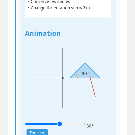
• Conserve les angles
• Change l’orientation si α ≠ 2kπ
Animation
30°
30°
Tourner