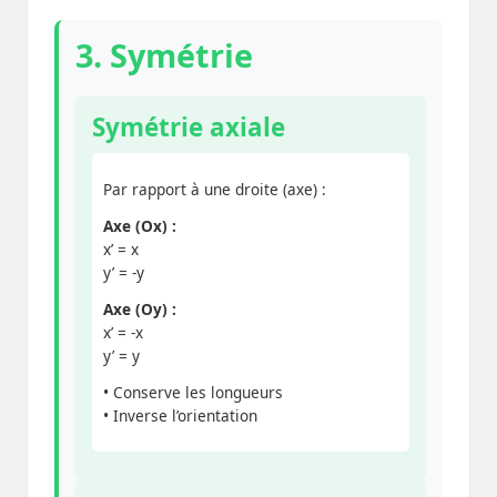
3. Symétrie
Symétrie axiale
Par rapport à une droite (axe) :
Axe (Ox) :
x’ = x
y’ = -y
Axe (Oy) :
x’ = -x
y’ = y
• Conserve les longueurs
• Inverse l’orientation