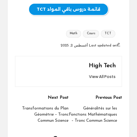
قائمة دروس باقي المواد TCT
Tags:
Math
Cours
TCT
Last updated on أغسطس 2, 2025
High Tech
View All Posts
Post
Next Post
Previous Post
navigation
Transformations du Plan
Généralités sur les
Géométrie – Tronc
Fonctions Mathématiques
Commun Science
– Tronc Commun Science