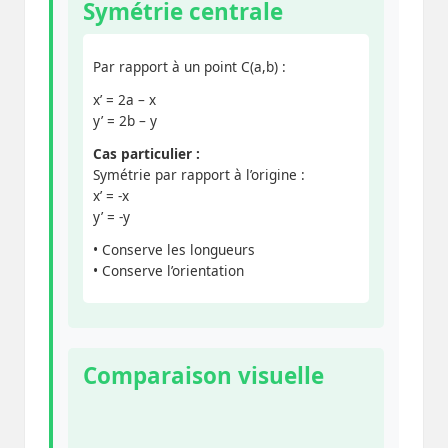
Symétrie centrale
Par rapport à un point C(a,b) :
x’ = 2a – x
y’ = 2b – y
Cas particulier :
Symétrie par rapport à l’origine :
x’ = -x
y’ = -y
• Conserve les longueurs
• Conserve l’orientation
Comparaison visuelle