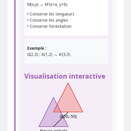
M(x,y) → M'(x+a, y+b)
• Conserve les longueurs
• Conserve les angles
• Conserve l’orientation
Exemple :
u⃗(2,3) : A(1,2) → A'(3,5)
Visualisation interactive
u⃗(50,-50)
Figure initiale