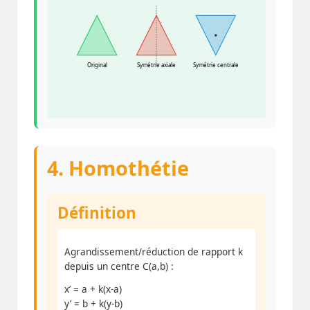
Original
Symétrie axiale
Symétrie centrale
4. Homothétie
Définition
Agrandissement/réduction de rapport k
depuis un centre C(a,b) :
x’ = a + k(x-a)
y’ = b + k(y-b)