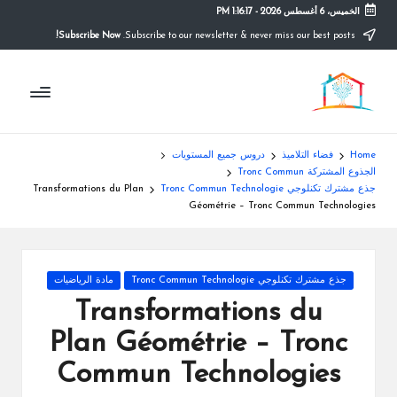
الخميس، 6 أغسطس 2026
-
1:16:17 PM
Subscribe Now!
Subscribe to our newsletter & never miss our best posts.
Ski
t
م
conten
التعليم
الصريح
و
ق
Home
فضاء التلاميذ
دروس جميع المستويات
ع
الجذوع المشتركة Tronc Commun
جذع مشترك تكنلوجي Tronc Commun Technologie
Transformations du Plan
ال
Géométrie – Tronc Commun Technologies
م
د
Posted
جذع مشترك تكنلوجي Tronc Commun Technologie
مادة الرياضيات
ر
in
Transformations du
س
Plan Géométrie – Tronc
ة
Commun Technologies