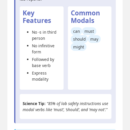
Key
Common
Features
Modals
can
must
No -s in third
person
should
may
No infinitive
might
form
Followed by
base verb
Express
modality
Science Tip:
“85% of lab safety instructions use
modal verbs like ‘must’, ‘should’, and ‘may not’.”