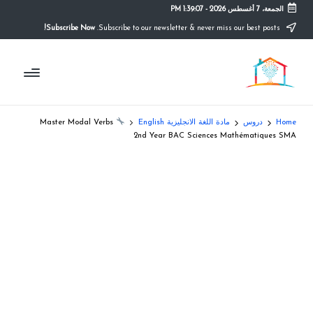
الجمعة، 7 أغسطس 2026
-
1:39:07 PM
Subscribe Now!
Subscribe to our newsletter & never miss our best posts.
Ski
t
م
conten
التعليم
الصريح
و
ق
Home
دروس
مادة اللغة الانجليزية English
Master Modal Verbs
ع
2nd Year BAC Sciences Mathématiques SMA
ال
م
د
ر
س
ة