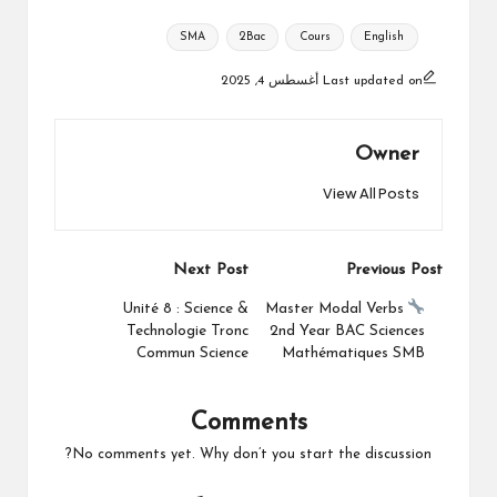
Tags:
SMA
2Bac
Cours
English
Last updated on أغسطس 4, 2025
Owner
View All Posts
Post
Next Post
Previous Post
navigation
Unité 8 : Science &
Master Modal Verbs
Technologie Tronc
2nd Year BAC Sciences
Commun Science
Mathématiques SMB
Comments
No comments yet. Why don’t you start the discussion?