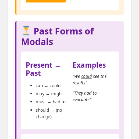
Past Forms of
Modals
Present →
Examples
Past
“We
could
see the
results”
can → could
“They
had to
may → might
evacuate”
must → had to
should → (no
change)