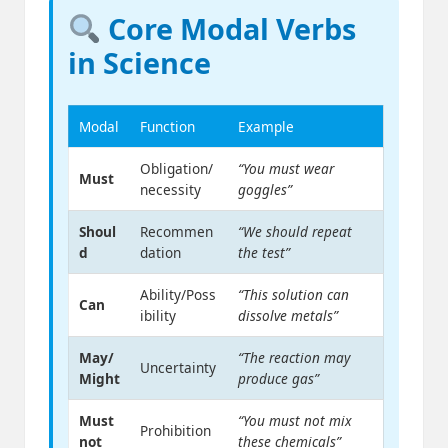
Core Modal Verbs
in Science
Modal
Function
Example
Obligation/
“You must wear
Must
necessity
goggles”
Shoul
Recommen
“We should repeat
d
dation
the test”
Ability/Poss
“This solution can
Can
ibility
dissolve metals”
May/
“The reaction may
Uncertainty
Might
produce gas”
Must
“You must not mix
Prohibition
not
these chemicals”