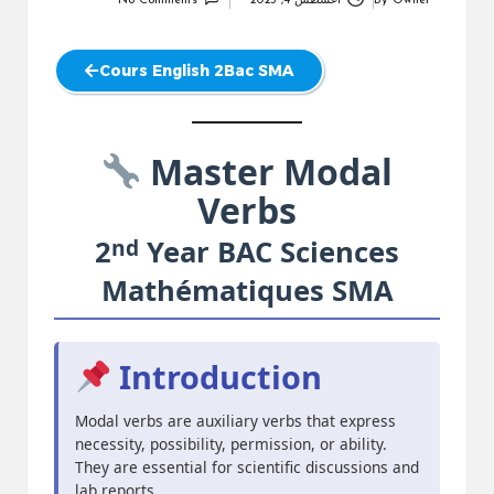
Owner
By
أغسطس 4, 2025
No Comments
Posted
by
Cours English 2Bac SMA
Master Modal
Verbs
nd
2
Year BAC Sciences
Mathématiques SMA
Introduction
Modal verbs are auxiliary verbs that express
necessity, possibility, permission, or ability.
They are essential for scientific discussions and
lab reports.