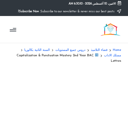
الاثنين، 10 أغسطس 2026
-
6:30:11 AM
Subscribe Now!
Subscribe to our newsletter & never miss our best posts.
Ski
t
م
conten
التعليم
الصريح
و
ق
Home
فضاء التلاميذ
دروس جميع المستويات
السنة الثانية بكالوريا
ع
مسلك الاداب
Capitalization & Punctuation Mastery 2nd Year BAC
Lettres
ال
م
د
ر
س
ة