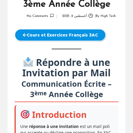
3ème Année Collège
High Tech
By
أغسطس 9, 2025
No Comments
Posted
by
Cours et Exercices Français 3AC
Répondre à une
Invitation par Mail
Communication Écrite –
ème
3
Année Collège
Introduction
Une
réponse à une invitation
est un mail poli
qui accepte ou décline une proposition. En 3AC,