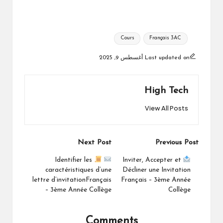
Tags:
Cours
Français 3AC
Last updated on أغسطس 9, 2025
High Tech
View All Posts
Post
Next Post
Previous Post
navigation
Identifier les
Inviter, Accepter et
caractéristiques d’une
Décliner une Invitation
lettre d’invitationFrançais
Français – 3ème Année
– 3ème Année Collège
Collège
Comments