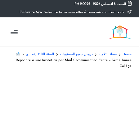
السبت، 8 أغسطس 2026
-
2:00:28 PM
Subscribe Now!
Subscribe to our newsletter & never miss our best posts.
Ski
t
م
conten
التعليم
الصريح
و
ق
Home
فضاء التلاميذ
دروس جميع المستويات
السنة الثالثة إعدادي
ع
Répondre à une Invitation par Mail Communication Écrite – 3ème Année
Collège
ال
م
د
ر
س
ة