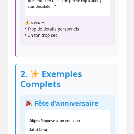
présent(e) en raison de [brève explication]. Je
suis désolé(e)…”
À éviter
:
• Trop de détails personnels
• Un ton trop sec
2.
Exemples
Complets
Fête d’anniversaire
Objet
: Réponse à ton invitation
Salut Lina
,