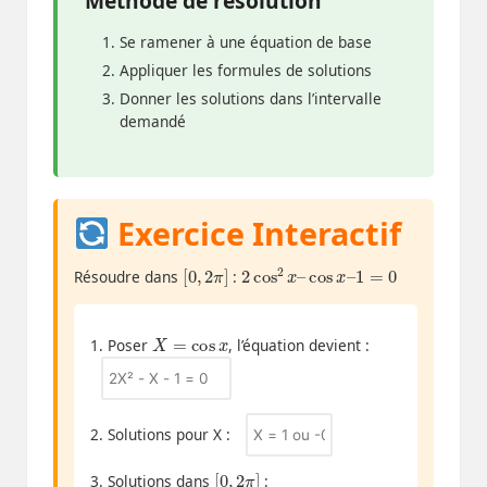
Méthode de résolution
Se ramener à une équation de base
Appliquer les formules de solutions
Donner les solutions dans l’intervalle
demandé
Exercice Interactif
[
]
0
,
2
π
2
cos
2
x
–
cos
x
–
1
=
0
Résoudre dans
:
X
=
cos
x
1. Poser
, l’équation devient :
2. Solutions pour X :
[
]
0
,
2
π
3. Solutions dans
: