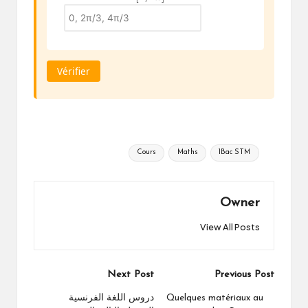
Vérifier
Tags:
Cours
Maths
1Bac STM
Owner
View All Posts
Post
Next Post
Previous Post
navigation
Quelques matériaux au
دروس اللغة الفرنسية