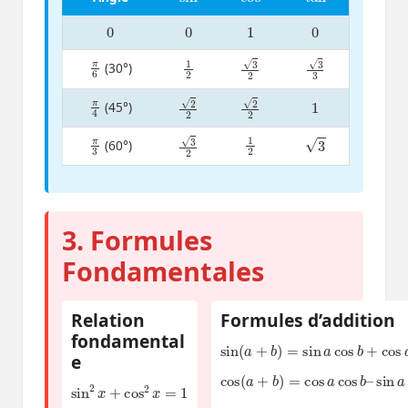
0
0
1
0
π
6
1
2
3
2
3
3
(30°)
π
4
1
2
2
2
2
(45°)
π
3
1
2
3
3
2
(60°)
3. Formules
Fondamentales
Relation
Formules d’addition
fondamental
sin
(
a
+
b
)
=
sin
a
cos
b
+
cos
a
sin
e
cos
(
a
+
b
)
=
cos
a
cos
b
–
sin
a
sin
sin
2
x
+
cos
2
x
=
1