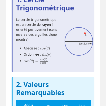
Trigonométrique
Le cercle trigonométrique
est un cercle de
rayon 1
orienté positivement (sens
inverse des aiguilles d’une
θ
montre).
(cosθ, sinθ)
cos
)
(
θ
Abscisse :
sin
)
(
θ
Ordonnée :
tan
cos
(
θ
(
θ
)
)
=
sin
(
θ
)
2. Valeurs
Remarquables
sin
cos
tan
Angle