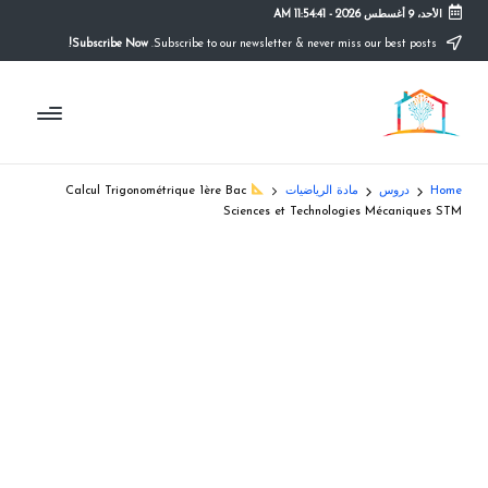
الأحد، 9 أغسطس 2026
-
11:54:42 AM
Subscribe Now!
Subscribe to our newsletter & never miss our best posts.
Ski
t
م
conten
التعليم
الصريح
و
ق
Home
دروس
مادة الرياضيات
Calcul Trigonométrique 1ère Bac
ع
Sciences et Technologies Mécaniques STM
ال
م
د
ر
س
ة