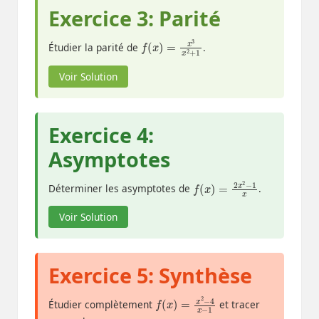
Exercice 3: Parité
f
1
(
x
)
=
x
3
x
2
+
Étudier la parité de
.
Voir Solution
Exercice 4:
Asymptotes
f
(
x
)
=
2
x
2
−
1
x
Déterminer les asymptotes de
.
Voir Solution
Exercice 5: Synthèse
f
−
(
1
x
)
=
x
2
−
4
x
Étudier complètement
et tracer