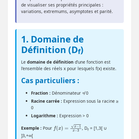
de visualiser ses propriétés principales :
variations, extremums, asymptotes et parité.
1. Domaine de
Définition (D
)
f
Le
domaine de définition
d’une fonction est
l’ensemble des réels x pour lesquels f(x) existe.
Cas particuliers :
Fraction :
Dénominateur ≠ 0
Racine carrée :
Expression sous la racine ≥
0
Logarithme :
Expression > 0
f
(
x
)
=
x
−
1
x
−
3
Exemple :
Pour
, D
= [1,3[ ∪
f
]3,+∞[