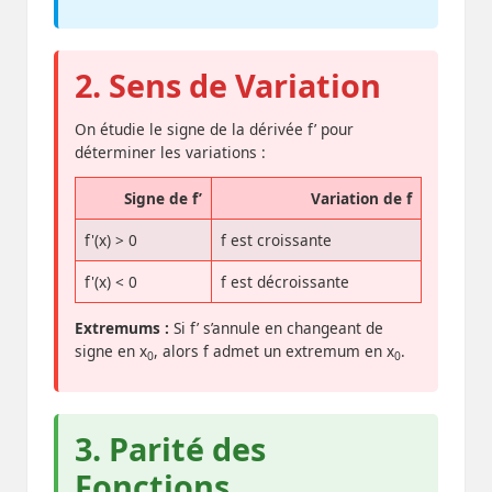
2. Sens de Variation
On étudie le signe de la dérivée f’ pour
déterminer les variations :
Signe de f’
Variation de f
f'(x) > 0
f est croissante
f'(x) < 0
f est décroissante
Extremums :
Si f’ s’annule en changeant de
signe en x
, alors f admet un extremum en x
.
0
0
3. Parité des
Fonctions