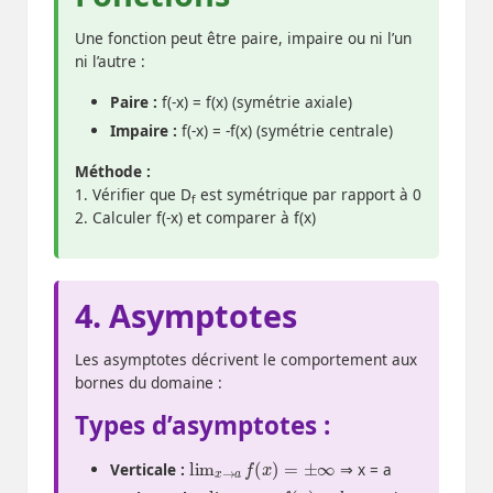
Une fonction peut être paire, impaire ou ni l’un
ni l’autre :
Paire :
f(-x) = f(x) (symétrie axiale)
Impaire :
f(-x) = -f(x) (symétrie centrale)
Méthode :
1. Vérifier que D
est symétrique par rapport à 0
f
2. Calculer f(-x) et comparer à f(x)
4. Asymptotes
Les asymptotes décrivent le comportement aux
bornes du domaine :
Types d’asymptotes :
lim
x
→
a
f
(
x
)
=
±
∞
Verticale :
⇒ x = a
lim
x
→
±
∞
f
(
x
)
=
b