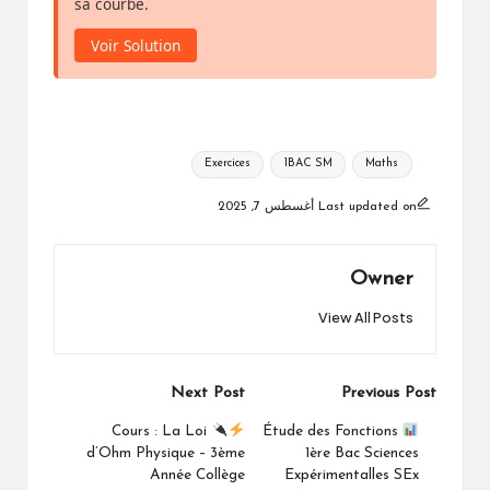
sa courbe.
Voir Solution
Tags:
Exercices
1BAC SM
Maths
Last updated on أغسطس 7, 2025
Owner
View All Posts
Post
Next Post
Previous Post
navigation
Cours : La Loi
Étude des Fonctions
d’Ohm Physique – 3ème
1ère Bac Sciences
Année Collège
Expérimentalles SEx