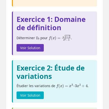
Exercice 1: Domaine
de définition
f
1
(
x
)
=
x
+
2
x
2
−
Déterminer D
pour
.
f
Voir Solution
Exercice 2: Étude de
variations
f
(
x
)
=
x
3
–
3
x
2
+
4
Étudier les variations de
.
Voir Solution