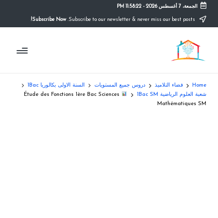
الجمعة، 7 أغسطس 2026
-
11:58:22 PM
Subscribe Now!
Subscribe to our newsletter & never miss our best posts.
Ski
t
م
conten
التعليم
الصريح
و
ق
Home
فضاء التلاميذ
دروس جميع المستويات
السنة الاولى بكالوريا 1Bac
ع
شعبة العلوم الرياضية 1Bac SM
Étude des Fonctions 1ère Bac Sciences
Mathématiques SM
ال
م
د
ر
س
ة