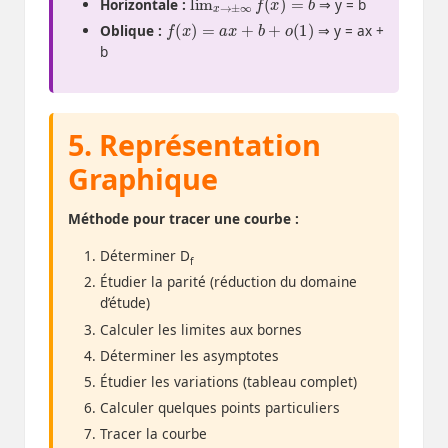
Horizontale :
⇒ y = b
f
(
x
)
=
a
x
+
b
+
o
(
1
)
Oblique :
⇒ y = ax +
b
5. Représentation
Graphique
Méthode pour tracer une courbe :
Déterminer D
f
Étudier la parité (réduction du domaine
d’étude)
Calculer les limites aux bornes
Déterminer les asymptotes
Étudier les variations (tableau complet)
Calculer quelques points particuliers
Tracer la courbe