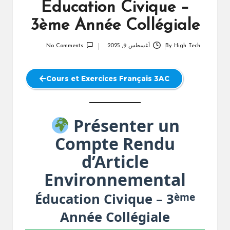
Éducation Civique –
3ème Année Collégiale
High Tech
By
أغسطس 9, 2025
No Comments
Posted
by
Cours et Exercices Français 3AC
Présenter un
Compte Rendu
d’Article
Environnemental
ème
Éducation Civique – 3
Année Collégiale