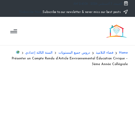
الجمعة، 7 أغسطس 2026
-
2:41:10 AM
Subscribe Now!
Subscribe to our newsletter & never miss our best posts.
Ski
t
م
conten
التعليم
الصريح
و
ق
Home
فضاء التلاميذ
دروس جميع المستويات
السنة الثالثة إعدادي
ع
Présenter un Compte Rendu d’Article Environnemental Éducation Civique –
3ème Année Collégiale
ال
م
د
ر
س
ة