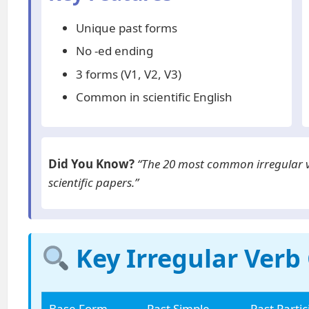
Unique past forms
No -ed ending
3 forms (V1, V2, V3)
Common in scientific English
Did You Know?
“The 20 most common irregular v
scientific papers.”
Key Irregular Verb
Base Form
Past Simple
Past Partic