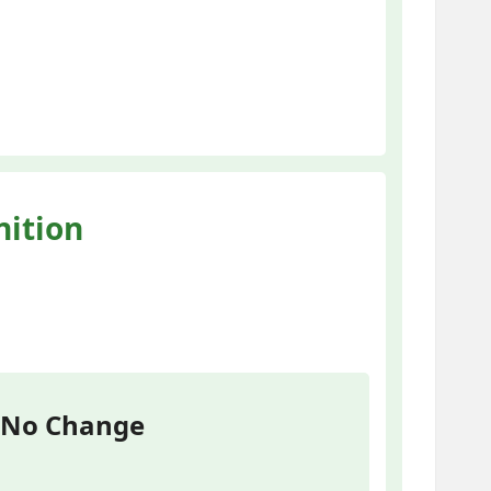
nition
No Change