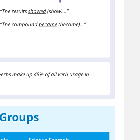
“The results
showed
(show)…”
“The compound
became
(become)…”
erbs make up 45% of all verb usage in
 Groups
iple
Science Example