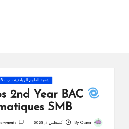
س
ة
ال
را
ئد
ة
Posted
شعبة العلوم الرياضية - ب - SMB
in
bs 2nd Year BAC
ématiques SMB
Owner
By
أغسطس 4, 2025
omments
Posted