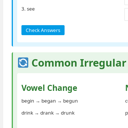
3. see
Check Answers
Common Irregular 
Vowel Change
begin → began → begun
c
drink → drank → drunk
p