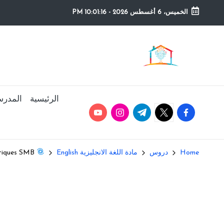
الخميس، 6 أغسطس 2026
-
10:01:17 PM
Ski
t
م
التعليم
conten
الصريح
و
ق
الرئيسية
المدرس
youtube.com
instagram.com
twitter.com
t.me
facebook.com
ع
ال
Home
دروس
مادة اللغة الانجليزية English
Master Irregular Verbs 2nd Year BAC Sciences Mathématiques SMB
م
د
ر