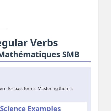
by
egular Verbs
 Mathématiques SMB
tern for past forms. Mastering them is
Science Examples