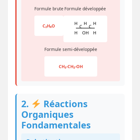
Formule brute
Formule développée
H
H
H
C₂H₆O
C
C
H
OH
H
Formule semi-développée
CH₃-CH₂-OH
2.
Réactions
Organiques
Fondamentales