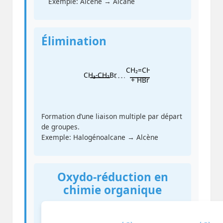
Exemple: Alcène → Alcane
Élimination
CH₂=CH₂
CH₃-CH₂Br
+ HBr
Formation d’une liaison multiple par départ
de groupes.
Exemple: Halogénoalcane → Alcène
Oxydo-réduction en
chimie organique
C
H
3
C
H
2
O
H
→
[
O
]
C
H
H
3
C
H
O
→
[