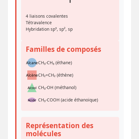
4 liaisons covalentes
Tétravalence
Hybridation sp³, sp², sp
Familles de composés
CH₃-CH₃ (éthane)
Alcane
CH₂=CH₂ (éthène)
Alcène
CH₃-OH (méthanol)
Alcool
CH₃-COOH (acide éthanoïque)
Acide
Représentation des
molécules