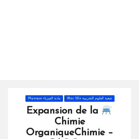
ال
را
ئد
ة
Posted
شعبة العلوم التجريبية 1Bac SEx
مادة الفيزياء Physique
in
Expansion de la
Chimie
OrganiqueChimie –