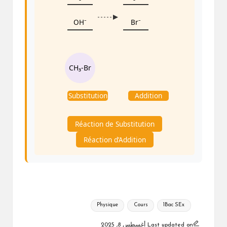
OH⁻
Br⁻
CH₃-Br
Substitution
Addition
Réaction de Substitution
Réaction d’Addition
Tags:
Physique
Cours
1Bac SEx
Last updated on أغسطس 8, 2025