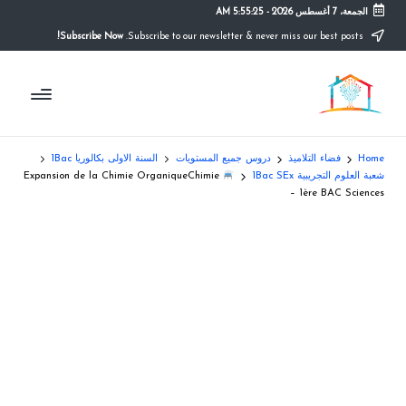
الجمعة، 7 أغسطس 2026
-
5:55:26 AM
Subscribe Now!
Subscribe to our newsletter & never miss our best posts.
Ski
t
م
conten
التعليم
الصريح
و
ق
Home
فضاء التلاميذ
دروس جميع المستويات
السنة الاولى بكالوريا 1Bac
ع
شعبة العلوم التجريبية 1Bac SEx
Expansion de la Chimie OrganiqueChimie
– 1ère BAC Sciences
ال
م
د
ر
س
ة