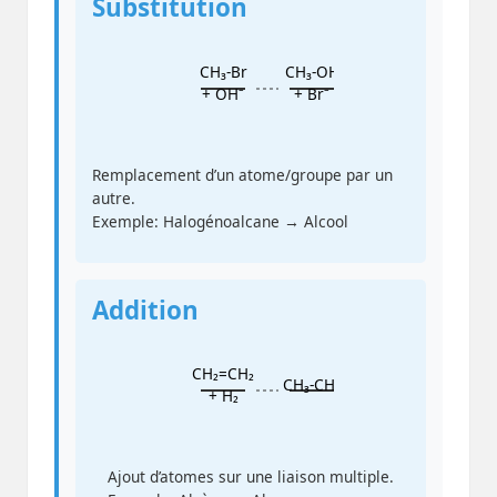
Substitution
CH₃-Br
CH₃-OH
+ OH⁻
+ Br⁻
Remplacement d’un atome/groupe par un
autre.
Exemple: Halogénoalcane → Alcool
Addition
CH₂=CH₂
CH₃-CH₃
+ H₂
Ajout d’atomes sur une liaison multiple.