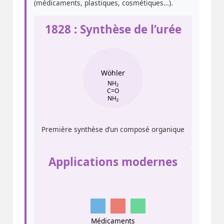
(médicaments, plastiques, cosmétiques…).
1828 : Synthèse de l’urée
Wöhler
NH₂
C=O
NH₂
Première synthèse d’un composé organique
Applications modernes
Médicaments